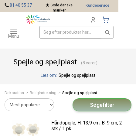
<
81 40 55 37
Gode danske
Kundeservice
mærker
Toggle
Mærker
navigation
Menu
Spejle og spejlplast
(8 varer)
Læs om:
Spejle og spejlplast
>
>
Dekoration
Boligindretning
Spejle og spejlplast
Søgefilter
Håndspejle, H: 13,9 cm, B: 9 cm, 2
stk./ 1 pk.