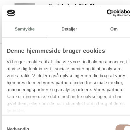
Spejlplast, ark 29,5x21 cm,
tykkelse 1,1 mm, 1 ark
Samtykke
Detaljer
Om
1 stk á 49,94 kr.
Denne hjemmeside bruger cookies
Spejlplast, ark 29,5x21 cm,
tykkelse 1,1 mm, 10ark/ 1 pk.
Vi bruger cookies til at tilpasse vores indhold og annoncer, til
at vise dig funktioner til sociale medier og til at analysere
1 stk á 415,00 kr.
vores trafik. Vi deler også oplysninger om din brug af vores
327,50 kr.
Køb mere til kun:
hjemmeside med vores partnere inden for sociale medier,
annonceringspartnere og analysepartnere. Vores partnere
kan kombinere disse data med andre oplysninger, du har
Se også vores udvalg af
Sættekasser i
givet dem, eller som de har indsamlet fra din brug af deres
træ
,
Nøgleskabe i træ
og
Urværk til vægure
tjenester.
Samtykkevalg
Nødvendig