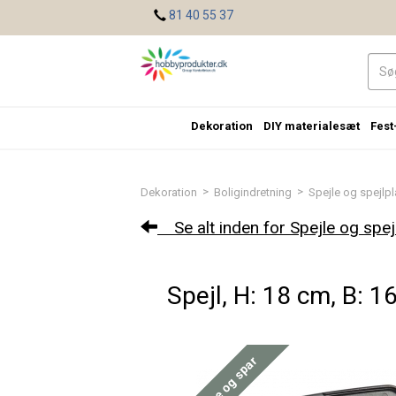
<
81 40 55 37
Dekoration
DIY materialesæt
Fest
>
>
Dekoration
Boligindretning
Spejle og spejlpl
Se alt inden for Spejle og spej
Spejl, H: 18 cm, B: 16
Køb mere og spar