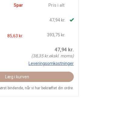
Spar
Pris i alt
47,94 kr.
393,75 kr.
85,63 kr.
47,94
kr.
(
38,35
kr.ekskl. moms)
Leveringsomkostninger
Læg i kurven
 først bindende, når vi har bekræftet din ordre.