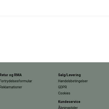
Retur og RMA
Salg/Levering
Fortrydelsesformular
Handelsbetingelser
Reklamationer
GDPR
Cookies
Kundeservice
Åbningstider