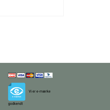
Vi er e-mærke
godkendt