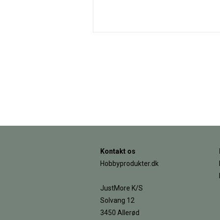
Kontakt os
Hobbyprodukter.dk
JustMore K/S
Solvang 12
3450 Allerød