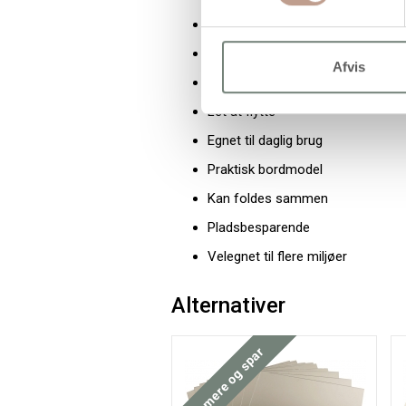
Kan stå frit på bord
Fremstillet i plast
Afvis
Kompakt format
Let at flytte
Egnet til daglig brug
Praktisk bordmodel
Kan foldes sammen
Pladsbesparende
Velegnet til flere miljøer
Alternativer
Køb mere og spar