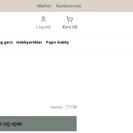
Mærker
Kundeservice
Log ind
Kurv (0)
og garn
Hobbyartikler
Papir hobby
Varenr.: 77138
 og spar