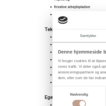
Kreative arbejdspladser
Midlertidige opstillinger
Tekniske specifikationer
Samtykke
Produkttype: Bordspejl
Materiale: Plast
Denne hjemmeside b
Konstruktion: Sammenklappeligt
Placering: Bordmodel, fritstående
Vi bruger cookies til at tilpas
vores trafik. Vi deler også 
Højde: 18 cm
annonceringspartnere og anal
Bredde: 16 cm
dem, eller som de har indsaml
Antal pr. pakke: 1 stk
Samtykkevalg
Nødvendig
Egenskaber og fordele
Sammenklappeligt design