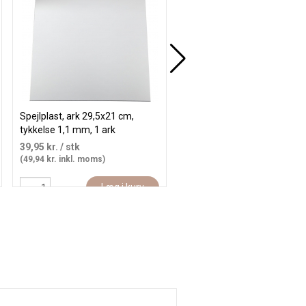
Spejlplast, ark 29,5x21 cm,
Spejl , str. 20,8x15,9 cm, tyk
tykkelse 1,1 mm, 1 ark
0,6 cm, 1 stk.
39,95 kr.
/ stk
23,95 kr.
/ stk
(49,94 kr. inkl. moms)
(29,94 kr. inkl. moms)
Læg i kurv
Læg i kur