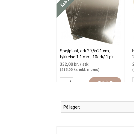
Spejlplast, ark 29,5x21 cm,
H
tykkelse 1,1 mm, 10ark/ 1 pk.
2
332,00 kr.
/ stk
(415,00 kr. inkl. moms)
(
Læg i kurv
På lager: