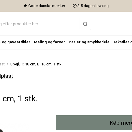
Gode danske mærker
3-5 dages levering
- og gaveartikler
Maling og farver
Perler og smykkedele
Tekstiler 
>
ast
Spejl, H: 18 cm, B: 16 cm, 1 stk.
lplast
 cm, 1 stk.
Køb mere