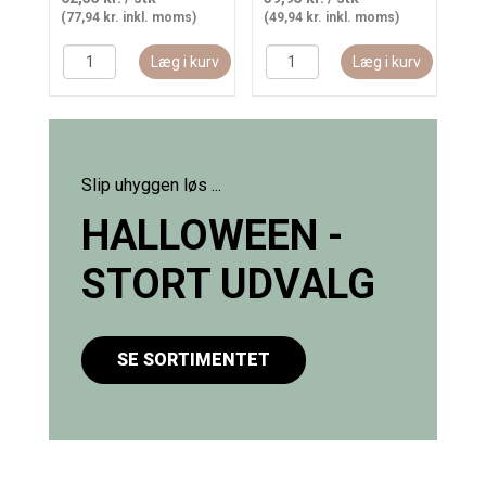
(77,94 kr. inkl. moms)
(49,94 kr. inkl. moms)
(49
Læg i kurv
Læg i kurv
Slip uhyggen løs ...
HALLOWEEN -
STORT UDVALG
SE SORTIMENTET