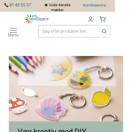
<
81 40 55 37
Gode danske
Kundeservice
mærker
Toggle
Mærker
navigation
Menu
Vær kreativ med DIY