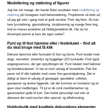
Modellering og støbning af figurer
Jeg har set mange, der havde flotte resultater med
modellering og
støbning
på Instagram med betonstøbning. Projekterne så lette ud,
så jeg gik selv i gang med et godt resultat. Prøv dig frem. Du kan
lave lysstøbning, gipsstøbning, skulpturering og mange flere ting,
find en masse produkter på Hobbyprodukter.dk. Har du for
eksempel prøvet at lave din egen sæbe?
Pynt op til fest hjemme eller i festlokalet – find alt
du skal bruge med få klik
Dekorer hjemmet eller festsalen til fest og farver. Pynt bordet med
duge, servietter, stearinlys og hyggelige LED lyskæder. Find også
engangsservice, der gør oprydningen let. Pynt lokalet med balloner
og festdekorationer. Vi har et stort udvalg af festartikler. Pak flot
paver ind til alle højtider med vores fine gaveindpakning. Det er
dejligt at have et udvalg af gavepapir, gavebånd, cellofan,
gaveposer og æsker liggende, når der kommer en invitation og en
gave skal medbringes. Til jul er de små manillamærker og
gavemærker gode til kort. Gør kortet personligt ved selv at
dekorere det med tuscher eller special- og effektmaling.
Hobbybutik med kvalitets dekorations elementer