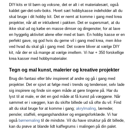
DIY-kits er til børn og voksne, det er alt i et materialesæt, også
kaldet gør-det-selv-boks. Hvert sæt hobbykasse indeholder alt du
skal bruge i dit hobby kit. Det er nemt at komme i gang med krea
projekter, når alt er inkluderet i pakken. Det er supersmart, at du
ikke skal ud og købe en masse dimser og dingenoter, for at lave
en hyggelig aktivitet alene eller med et barn. En hobby kasse er en
perfekt gave, og god hvis du gerne vil i gang med krea, men ikke
ved hvad du skal gå i gang med. Det svære bliver at vælge DIY
kit, når der er så mange at vælge imellem. Vi har + 350 forskellige
krea kasser med hobbymaterialer.
Tegn og mal kunst, malerier og kreative projekter
Brug din fantasi eller bliv inspireret af andre og gå i gang med
projekter. Det er sjovt at følge med i trends og tendenser, selv lade
sig inspirere og finde sin egen måde at gøre tingene på. Har du
lyst til at male, er det en god måde at få kunst på væggene. Når
sømmet er i væggen, kan du skifte billede ud så ofte du vil. Find
alt du skal bruge for at komme i gang;
akrylmaling
, lærreder,
pensler, staffeli, engangshandsker og engangsforklæde. Vi har
også
børnemaling
til de mindste. Vil du have struktur på dit billede,
kan du prøve at blande lidt kaffegrums i malingen på din palet.