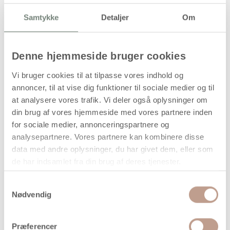
LØS
Samtykke
Detaljer
Om
SE ALLE TYPER BÅND HER
Denne hjemmeside bruger cookies
Vi bruger cookies til at tilpasse vores indhold og
annoncer, til at vise dig funktioner til sociale medier og til
at analysere vores trafik. Vi deler også oplysninger om
din brug af vores hjemmeside med vores partnere inden
for sociale medier, annonceringspartnere og
analysepartnere. Vores partnere kan kombinere disse
data med andre oplysninger, du har givet dem, eller som
Dekorationsbånd, B:
Grosgrainbånd, B: 6
de har indsamlet fra din brug af deres tjenester.
10 mm, ass. farver,
mm, blå, 15 m/ 1 rl.
12x1m/ 1 pk.
Samtykkevalg
Nødvendig
+
+
84,94 kr.
/ stk
27,94 kr.
/ stk
Præferencer