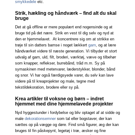
smykkedele
etc.
Strik, hækling og håndværk – find alt du skal
bruge
Det at gå offline er mere populært end nogensinde og at
bruge tid på det nære. Strik en vest til dig selv og nyd at
den er hjemmelavet. At koncentrere sig om at strikke en
trøje til sin datters bamse i noget lækkert
garn
, og at lære
håndværket videre til næste generation. Vi tilbyder et stort
udvalg af garn, uld, filt, broderi, værktøj, væve og tilbehør
som knapper, reflekser, burrebånd, tråd m.m. Sy på
symaskinen med metervarer, læderstykker, blonder, bånd
og snor. Vi har også færdigsyede varer, du selv kan lave
videre på til kreaprojekter og male, tegne med
tekstildekoration, brodere eller sy på.
Krea artikler til voksne og børn – indret
hjemmet med dine hjemmelavede projekter
Nyd hyggestunder i fordybelse og bliv optaget af at sidde og
male
dekorationsemner
som tal eller bogstaver, der kan
sættes op på vægge og døre. Find små figurer, æg der kan
bruges til fin påskepynt, legetøj i træ, æsker og fine