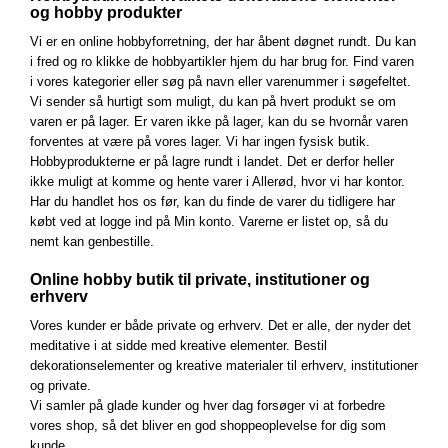
og hobby produkter
Vi er en online hobbyforretning, der har åbent døgnet rundt. Du kan
i fred og ro klikke de hobbyartikler hjem du har brug for. Find varen
i vores kategorier eller søg på navn eller varenummer i søgefeltet.
Vi sender så hurtigt som muligt, du kan på hvert produkt se om
varen er på lager. Er varen ikke på lager, kan du se hvornår varen
forventes at være på vores lager. Vi har ingen fysisk butik.
Hobbyprodukterne er på lagre rundt i landet. Det er derfor heller
ikke muligt at komme og hente varer i Allerød, hvor vi har kontor.
Har du handlet hos os før, kan du finde de varer du tidligere har
købt ved at logge ind på Min konto. Varerne er listet op, så du
nemt kan genbestille.
Online hobby butik til private, institutioner og
erhverv
Vores kunder er både private og erhverv. Det er alle, der nyder det
meditative i at sidde med kreative elementer. Bestil
dekorationselementer og kreative materialer til erhverv, institutioner
og private.
Vi samler på glade kunder og hver dag forsøger vi at forbedre
vores shop, så det bliver en god shoppeoplevelse for dig som
kunde.