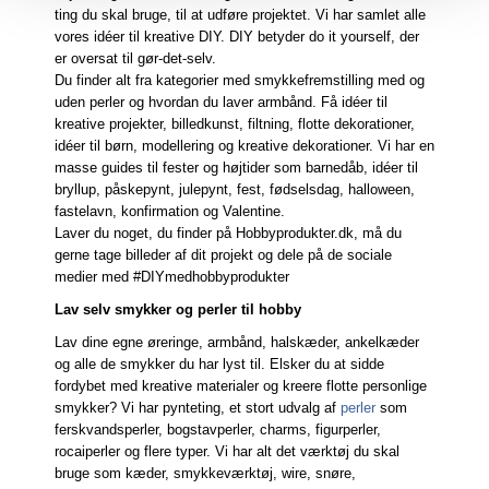
ting du skal bruge, til at udføre projektet. Vi har samlet alle
vores idéer til kreative DIY. DIY betyder do it yourself, der
er oversat til gør-det-selv.
Du finder alt fra kategorier med smykkefremstilling med og
uden perler og hvordan du laver armbånd. Få idéer til
kreative projekter, billedkunst, filtning, flotte dekorationer,
idéer til børn, modellering og kreative dekorationer. Vi har en
masse guides til fester og højtider som barnedåb, idéer til
bryllup, påskepynt, julepynt, fest, fødselsdag, halloween,
fastelavn, konfirmation og Valentine.
Laver du noget, du finder på Hobbyprodukter.dk, må du
gerne tage billeder af dit projekt og dele på de sociale
medier med #DIYmedhobbyprodukter
Lav selv smykker og perler til hobby
Lav dine egne øreringe, armbånd, halskæder, ankelkæder
og alle de smykker du har lyst til. Elsker du at sidde
fordybet med kreative materialer og kreere flotte personlige
smykker? Vi har pynteting, et stort udvalg af
perler
som
ferskvandsperler, bogstavperler, charms, figurperler,
rocaiperler og flere typer. Vi har alt det værktøj du skal
bruge som kæder, smykkeværktøj, wire, snøre,