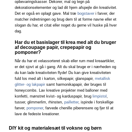
opbevaringskasser. Dekorer, mal og tegn på
dekorationselementer og lad dit hjem afspejle din kreativitet.
Det er også en oplagt gave. Mal træ
bogstaver
i farver, der
matcher indretningen og brug dem til at forme navne eller et
slogan du har, et citat eller noget du gerne vil huske på hver
dag.
Har du et basislager til krea med alt du bruger
af decoupage papir, crepepapir og
pomponer?
Når du har et velassorteret skab eller rum med kreaartikler,
er det sjovt at gå i gang. Alt du skal bruge er i nærheden og
du kan lade kreativiteten flyde! Du kan give kreativiteten
fuld los med alt i karton, silkepapir, glanspapir,
metallisk
glitter- og lakpapir
samt harmonikapapir, der bruges til
honeycombs. Lav kreative projekter med balloner med
konfetti, mønstret kvist- og karduspapir, brug
limpistol
,
tusser, glimmerlim, rhinsten,
pailletter
, ispinde i forskellige
farver,
pomponer
, farvede chenille piberensere og fjer til at
lave de fedeste kreationer.
DIY kit og materialesæt til voksne og børn