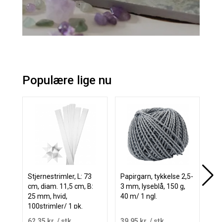
Populære lige nu
Stjernestrimler, L: 73
Papirgarn, tykkelse 2,5-
Pap
cm, diam. 11,5 cm, B:
3 mm, lyseblå, 150 g,
3 m
25 mm, hvid,
40 m/ 1 ngl.
40 
100strimler/ 1 pk.
62,35 kr.
/ stk
39,95 kr.
/ stk
39