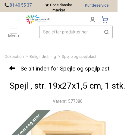
<
81 40 55 37
Gode danske
Kundeservice
mærker
Toggle
Mærker
navigation
Menu
>
>
Dekoration
Boligindretning
Spejle og spejlplast
Se alt inden for Spejle og spejlplast
Spejl , str. 19x27x1,5 cm, 1 stk.
Varenr.: 577380
Køb mere og spar