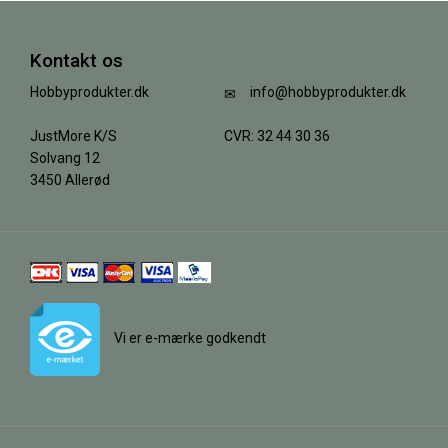
Kontakt os
Hobbyprodukter.dk
info@hobbyprodukter.dk
JustMore K/S
CVR: 32 44 30 36
Solvang 12
3450 Allerød
Vi er e-mærke godkendt