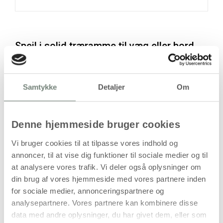
Spejl i solid træramme til væg eller bord
Dette spejl er monteret i en solid træramme og kan
anvendes både som vægspejl og fritstående på bord eller
hylde. Med målene 19 x 27 cm og en tykkelse på 1,5 cm har
Samtykke
Detaljer
Om
spejlet et robust og stabilt udtryk, der egner sig til mange
rum.
Konstruktionen gør det muligt at bruge spejlet fleksibelt i
Denne hjemmeside bruger cookies
både badeværelser, entréer, kreative miljøer og
undervisningssammenhænge.
Vi bruger cookies til at tilpasse vores indhold og
annoncer, til at vise dig funktioner til sociale medier og til
at analysere vores trafik. Vi deler også oplysninger om
Fleksibel anvendelse i indretningen
din brug af vores hjemmeside med vores partnere inden
Spejlet kan anvendes i forskellige sammenhænge alt efter
for sociale medier, annonceringspartnere og
behov.
analysepartnere. Vores partnere kan kombinere disse
data med andre oplysninger, du har givet dem, eller som
Mulige anvendelser: