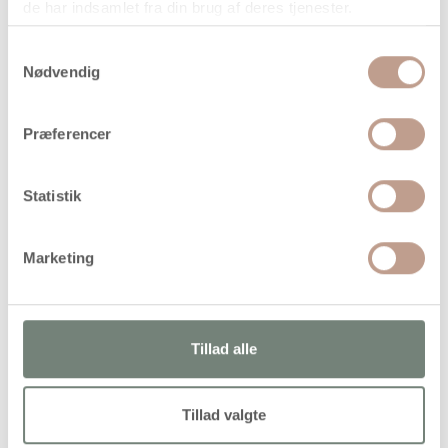
de har indsamlet fra din brug af deres tjenester.
Vægspejl i entré eller værelse
Samtykkevalg
Bordspejl på hylde
Nødvendig
Sminkebord
Kreative projekter
Præferencer
Institutionsbrug
Statistik
Tekniske specifikationer
Produkttype: Spejl
Marketing
Ramme: Solidt træ
Placering: Kan hænge eller stå
Mål: 19 x 27 cm
Tillad alle
Tykkelse: 1,5 cm
Antal pr. pakke: 1 stk
Tillad valgte