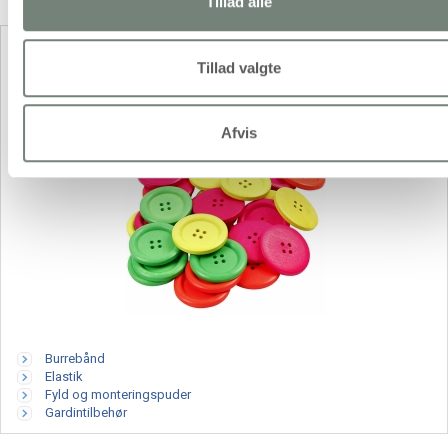
Tillad alle
Sytilbehør og værktøj
Tillad valgte
Afvis
Burrebånd
Elastik
Fyld og monteringspuder
Gardintilbehør