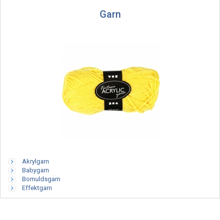
Garn
Akrylgarn
Babygarn
Bomuldsgarn
Effektgarn