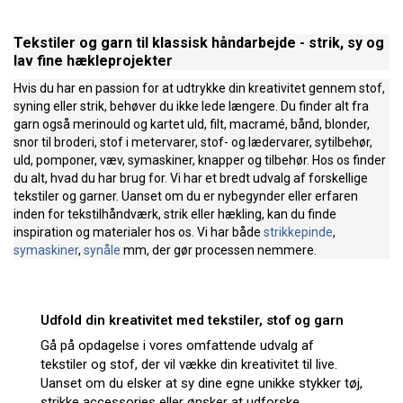
Tekstiler og garn til klassisk håndarbejde - strik, sy og
lav fine hækleprojekter
Hvis du har en passion for at udtrykke din kreativitet gennem stof,
syning eller strik, behøver du ikke lede længere. Du finder alt fra
garn også merinould og kartet uld, filt, macramé, bånd, blonder,
snor til broderi, stof i metervarer, stof- og lædervarer, sytilbehør,
uld, pomponer, væv, symaskiner, knapper og tilbehør. Hos os finder
du alt, hvad du har brug for. Vi har et bredt udvalg af forskellige
tekstiler og garner. Uanset om du er nybegynder eller erfaren
inden for tekstilhåndværk, strik eller hækling, kan du finde
inspiration og materialer hos os. Vi har både
strikkepinde
,
symaskiner
,
synåle
mm, der gør processen nemmere.
Udfold din kreativitet med tekstiler, stof og garn
Gå på opdagelse i vores omfattende udvalg af
tekstiler og stof, der vil vække din kreativitet til live.
Uanset om du elsker at sy dine egne unikke stykker tøj,
strikke accessories eller ønsker at udforske