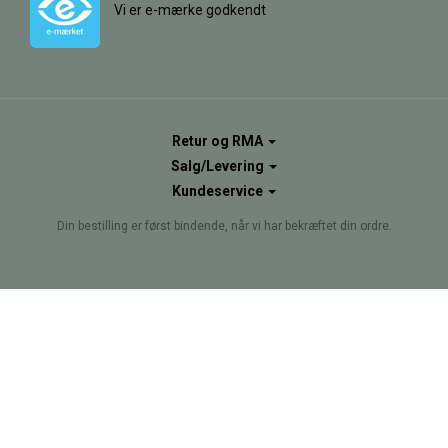
Vi er e-mærke godkendt
Retur og RMA
Salg/Levering
Kundeservice
Din bestilling er først bindende, når vi har bekræftet din ordre.