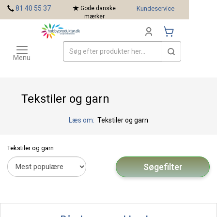
<
81 40 55 37
Gode danske
Kundeservice
mærker
Toggle
Mærker
navigation
Menu
Tekstiler og garn
Læs om:
Tekstiler og garn
Tekstiler og garn
Søgefilter