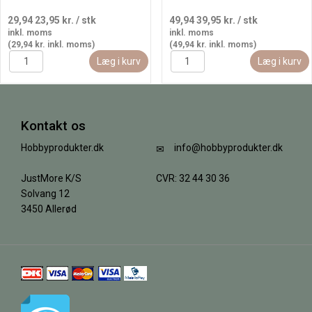
29,94
23,95 kr.
/ stk
49,94
39,95 kr.
/ stk
inkl. moms
inkl. moms
(29,94 kr. inkl. moms)
(49,94 kr. inkl. moms)
Læg i kurv
Læg i kurv
Kontakt os
Hobbyprodukter.dk
info@hobbyprodukter.dk
JustMore K/S
CVR: 32 44 30 36
Solvang 12
3450 Allerød