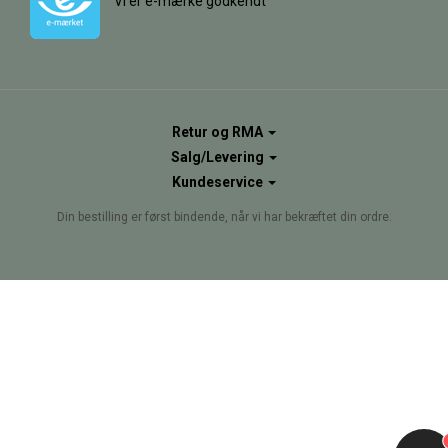
Vi er e-mærke godkendt
Retur og RMA
Salg/Levering
Kundeservice
Din bestilling er først bindende, når vi har bekræftet din ordre.