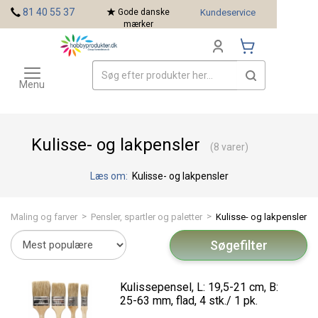
<
81 40 55 37
Gode danske
Kundeservice
mærker
Toggle
Mærker
navigation
Menu
Kulisse- og lakpensler
(8 varer)
Læs om:
Kulisse- og lakpensler
>
>
Maling og farver
Pensler, spartler og paletter
Kulisse- og lakpensler
Søgefilter
Kulissepensel, L: 19,5-21 cm, B:
25-63 mm, flad, 4 stk./ 1 pk.