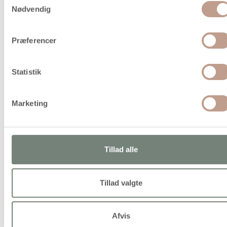
Nødvendig
1
Præferencer
Statistik
Marketing
Giv dit kunstværk liv!
Opdag vores udvalg af kulisse- og lakpensler, skræddersyet til dine
Tillad alle
kreative behov. Vores pensler er designet til at levere præcision og
kontrol, uanset om du maler små detaljer eller store overflader.
Med højkvalitetsmaterialer og nøje håndværk sikrer vores pensler
Tillad valgte
jævn påføring og professionelle resultater. Vælg mellem
forskellige størrelser og typer, der passer til dine specifikke
projekter og malerier. Med vores kulisse- og lakpensler kan du
Afvis
fremhæve detaljerne og skabe enestående kunstværker. Giv dine
malerier et nyt liv med vores pålidelige og holdbare pensler.