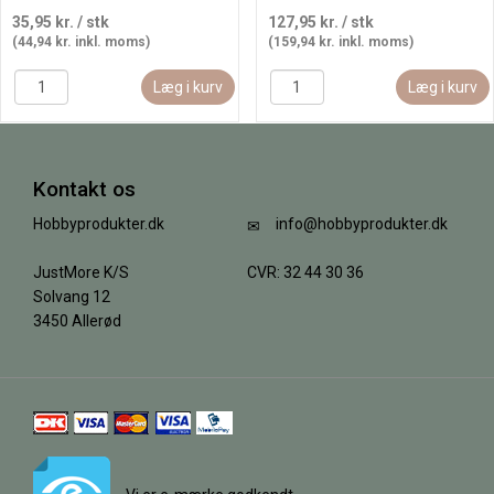
35,95 kr.
/ stk
127,95 kr.
/ stk
(44,94 kr. inkl. moms)
(159,94 kr. inkl. moms)
Læg i kurv
Læg i kurv
Kontakt os
Hobbyprodukter.dk
info@hobbyprodukter.dk
JustMore K/S
CVR: 32 44 30 36
Solvang 12
3450 Allerød