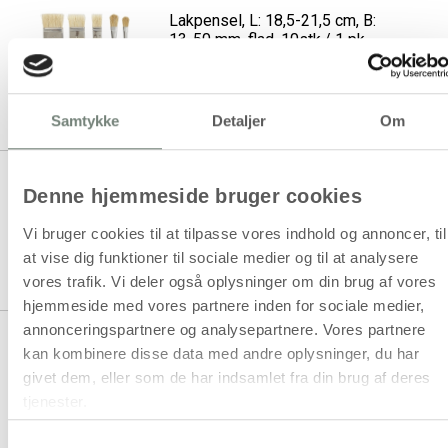
Lakpensel, L: 18,5-21,5 cm, B:
13-50 mm, flad, 10stk./ 1 pk.
1 stk á 159,94 kr.
Samtykke
Detaljer
Om
Lakpensel, L: 19 cm, B: 25-50
Denne hjemmeside bruger cookies
mm, flad, 3 stk./ 1 pk.
Vi bruger cookies til at tilpasse vores indhold og annoncer, til
at vise dig funktioner til sociale medier og til at analysere
1 stk á 77,94 kr.
62,38 kr.
Køb mere til kun:
vores trafik. Vi deler også oplysninger om din brug af vores
hjemmeside med vores partnere inden for sociale medier,
annonceringspartnere og analysepartnere. Vores partnere
Se også vores udvalg af
Børnepensler
,
Paletter
kan kombinere disse data med andre oplysninger, du har
givet dem, eller som de har indsamlet fra din brug af deres
og
Lærreder
tjenester.
Samtykkevalg