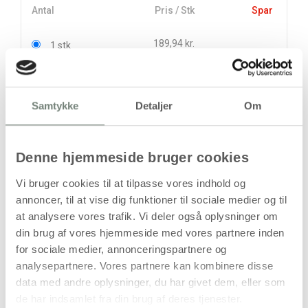
Antal
Pris / Stk
Spar
189,94 kr.
1 stk
153,50 kr.
6 stk
218,63 kr.
Samtykke
Detaljer
Om
stk
189,94
kr.
Denne hjemmeside bruger cookies
(
151,95
kr.ekskl. moms)
Leveringsomkostninger
Vi bruger cookies til at tilpasse vores indhold og
annoncer, til at vise dig funktioner til sociale medier og til
Læg i kurven
at analysere vores trafik. Vi deler også oplysninger om
din brug af vores hjemmeside med vores partnere inden
Din bestilling er først bindende,
for sociale medier, annonceringspartnere og
når vi har bekræftet din ordre.
analysepartnere. Vores partnere kan kombinere disse
data med andre oplysninger, du har givet dem, eller som
de har indsamlet fra din brug af deres tjenester.