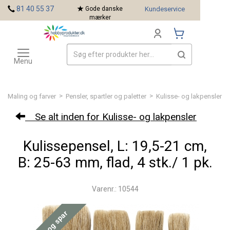
<
81 40 55 37
Gode danske
Kundeservice
mærker
Toggle
Mærker
navigation
Menu
>
>
Maling og farver
Pensler, spartler og paletter
Kulisse- og lakpensler
Se alt inden for Kulisse- og lakpensler
Kulissepensel, L: 19,5-21 cm,
B: 25-63 mm, flad, 4 stk./ 1 pk.
Varenr.: 10544