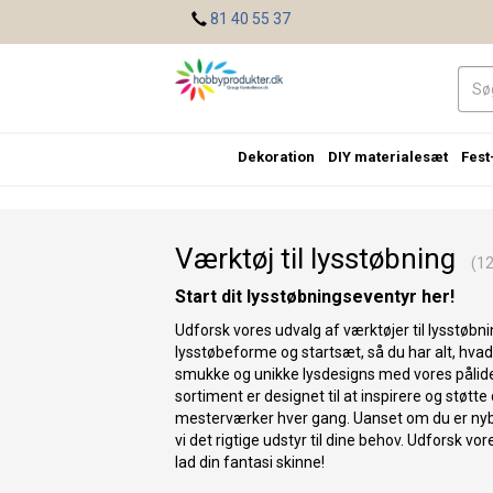
<
81 40 55 37
Dekoration
DIY materialesæt
Fest
Værktøj til lysstøbning
(12 
Start dit lysstøbningseventyr her!
Udforsk vores udvalg af værktøjer til lysstøbnin
lysstøbeforme og startsæt, så du har alt, hvad
smukke og unikke lysdesigns med vores pålidel
sortiment er designet til at inspirere og støtt
mesterværker hver gang. Uanset om du er nybe
vi det rigtige udstyr til dine behov. Udforsk vor
lad din fantasi skinne!