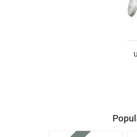
U
Populæ