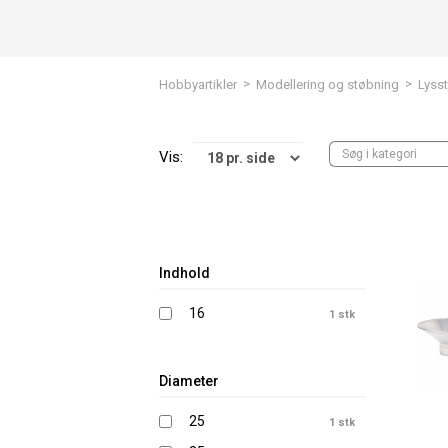
>
>
Hobbyartikler
Modellering og støbning
Lyss
Vis:
Indhold
16
1 stk
Diameter
25
1 stk