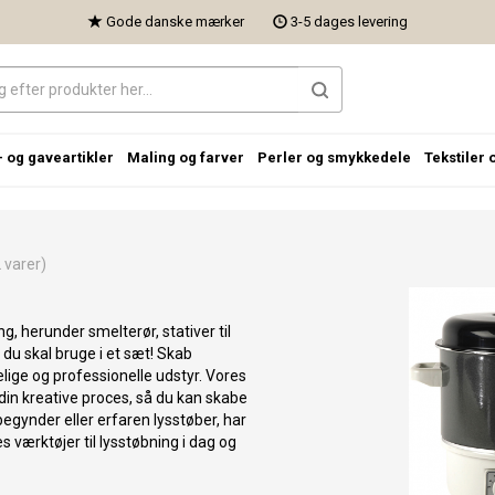
Gode danske mærker
3-5 dages levering
- og gaveartikler
Maling og farver
Perler og smykkedele
Tekstiler 
varer)
g, herunder smelterør, stativer til
 du skal bruge i et sæt! Skab
ige og professionelle udstyr. Vores
e din kreative proces, så du kan skabe
gynder eller erfaren lysstøber, har
es værktøjer til lysstøbning i dag og