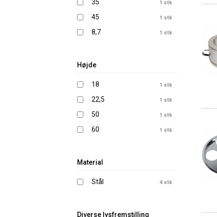
35
1 stk
45
1 stk
8,7
1 stk
Højde
18
1 stk
22,5
1 stk
50
1 stk
60
1 stk
Material
Stål
4 stk
Diverse lysfremstilling