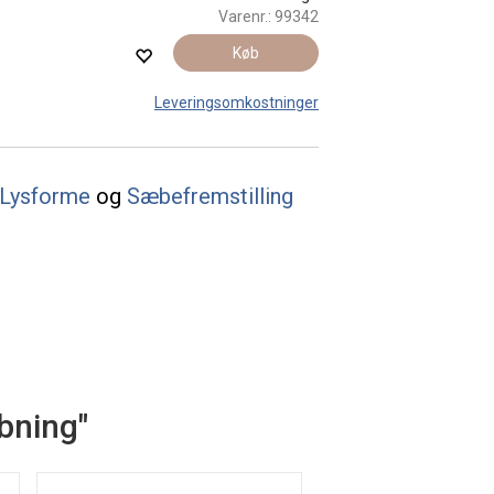
Varenr.:
99342
Køb
Leveringsomkostninger
Lysforme
og
Sæbefremstilling
øbning"