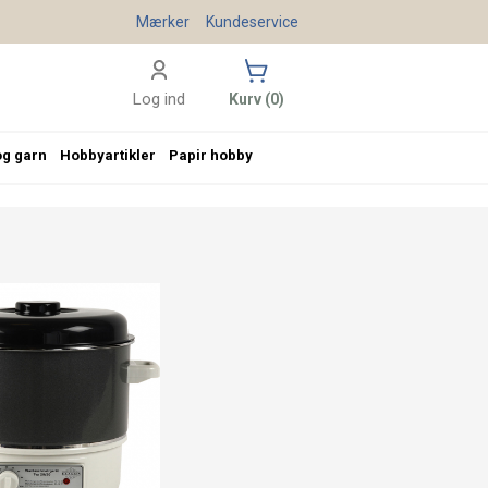
Mærker
Kundeservice
Log ind
Kurv (0)
og garn
Hobbyartikler
Papir hobby