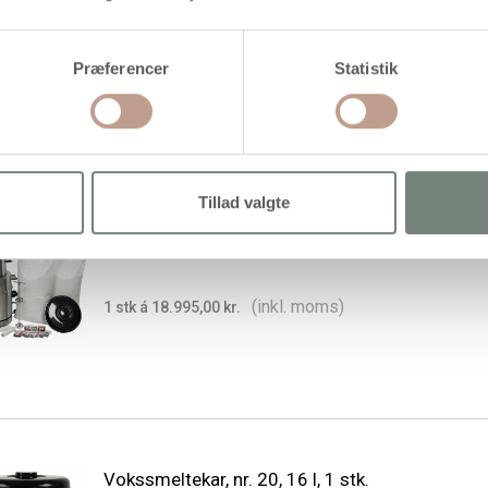
Topkrave, 1 stk.
Præferencer
Statistik
(inkl. moms)
1 stk á 1.595,00 kr.
Tillad valgte
Vi dypper lys, 1 sæt
(inkl. moms)
1 stk á 18.995,00 kr.
Vokssmeltekar, nr. 20, 16 l, 1 stk.