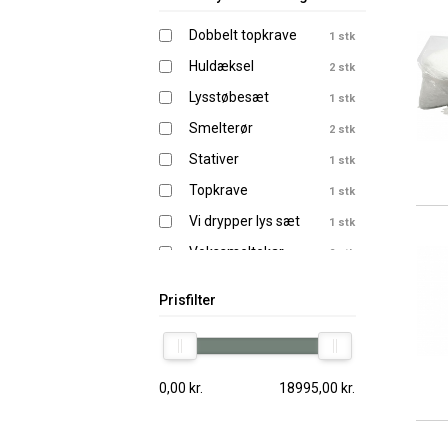
Dobbelt topkrave
1 stk
Huldæksel
2 stk
Lysstøbesæt
1 stk
Smelterør
2 stk
Stativer
1 stk
Topkrave
1 stk
Vi drypper lys sæt
1 stk
Vokssmeltekar
2 stk
Vokssmeltesæt
1 stk
Prisfilter
0,00
kr.
18995,00
kr.