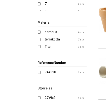
7
2 stk
8
2 stk
9,3
1 stk
Material
bambus
4 stk
terrakotta
7 stk
Træ
3 stk
ReferenceNumber
744328
1 stk
Størrelse
27x9x9
1 stk