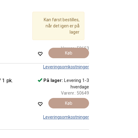
Kan først bestilles,
når det igen er på
lager
Varenr.:
50653
Køb
Leveringsomkostninger
 1 pk.
På lager:
Levering 1-3
hverdage
Varenr.:
50649
Køb
Leveringsomkostninger