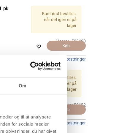
1 pk.
Kan først bestilles,
når det igen er på
lager
Varenr.:
506490
Køb
Leveringsomkostninger
Kan først bestilles,
når det igen er på
Om
lager
Varenr.:
50652
Køb
 medier og til at analysere
Leveringsomkostninger
nden for sociale medier,
e oplysninger, du har givet