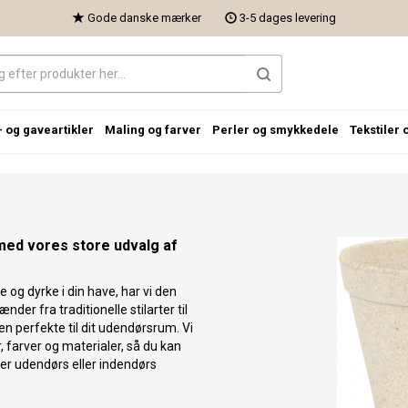
Gode danske mærker
3-5 dages levering
- og gaveartikler
Maling og farver
Perler og smykkedele
Tekstiler 
m med vores store udvalg af
 og dyrke i din have, har vi den
der fra traditionelle stilarter til
 perfekte til dit udendørsrum. Vi
r, farver og materialer, så du kan
hver udendørs eller indendørs