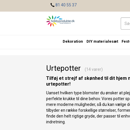
<
81 40 55 37
Dekoration
DIY materialesæt
Fest
Urtepotter
(14 varer)
Tilføj et strejf af skønhed til dit hje
urtepotter!
Uanset hvilken type blomster du ønsker at pleje
perfekte krukke til dine behov. Vores potter spæn
mere moderne muligheder, så du kan vælge den
tilbyder en række forskellige størrelser, forme
finde den helt rigtige gryde, der passer til en
indretning.