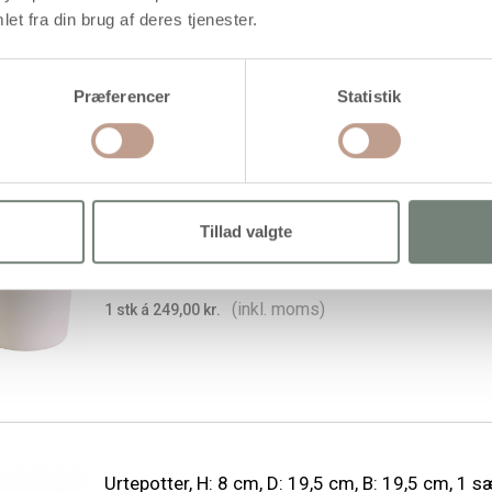
Urtepotte, H: 8 cm, diam. 9 cm, 24 stk./ 1 pk.
et fra din brug af deres tjenester.
(inkl. moms)
1 stk á 350,00 kr.
Præferencer
Statistik
281,25 kr.
/ stk
Køb mere til kun:
Tillad valgte
Urtepotter til ophæng, H: 7 cm, diam. 7 cm, tyk
mm, 12 stk./ 1 pk.
(inkl. moms)
1 stk á 249,00 kr.
Urtepotter, H: 8 cm, D: 19,5 cm, B: 19,5 cm, 1 s