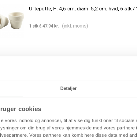
Urtepotte, H: 4,6 cm, diam. 5,2 cm, hvid, 6 stk./ 
(inkl. moms)
1 stk á 47,94 kr.
Urtepotte, H: 6,5 cm, diam. 7 cm, 24 stk./ 1 pk.
Detaljer
(inkl. moms)
1 stk á 189,94 kr.
ruger cookies
171,00 kr.
/ stk
Køb mere til kun:
se vores indhold og annoncer, til at vise dig funktioner til sociale
oplysninger om din brug af vores hjemmeside med vores partnere i
ysepartnere. Vores partnere kan kombinere disse data med andr