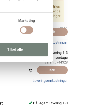
Kan først bestilles,
når det igen er på
lager
Marketing
Varenr.:
50651
Køb
Leveringsomkostninger
Tillad alle
kelse 5
På lager:
Levering 1-3
hverdage
Varenr.:
744328
Køb
Leveringsomkostninger
æt
På lager:
Levering 1-3