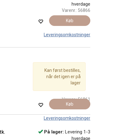
hverdage
Varenr.:
56866
Køb
Leveringsomkostninger
Kan først bestilles,
når det igen er på
lager
Varenr.:
56861
Køb
Leveringsomkostninger
tk.
På lager:
Levering 1-3
hverdage