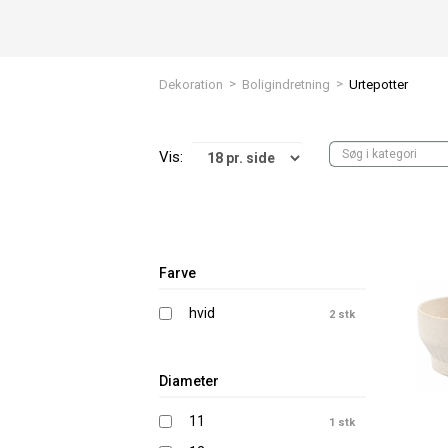
>
>
Dekoration
Boligindretning
Urtepotter
Vis:
Farve
hvid
2 stk
Diameter
11
1 stk