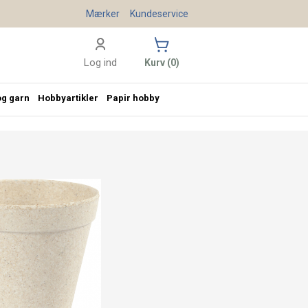
Mærker
Kundeservice
Log ind
Kurv (0)
og garn
Hobbyartikler
Papir hobby