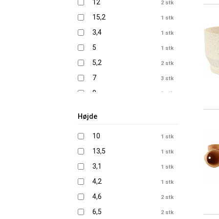
12
2 stk
15,2
1 stk
3,4
1 stk
5
1 stk
5,2
2 stk
7
3 stk
9
1 stk
Højde
10
1 stk
13,5
1 stk
3,1
1 stk
4,2
1 stk
4,6
2 stk
6,5
2 stk