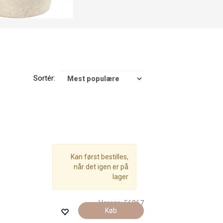
Sortér:
Kan først bestilles,
når det igen er på
lager
Varenr.:
56867
Køb