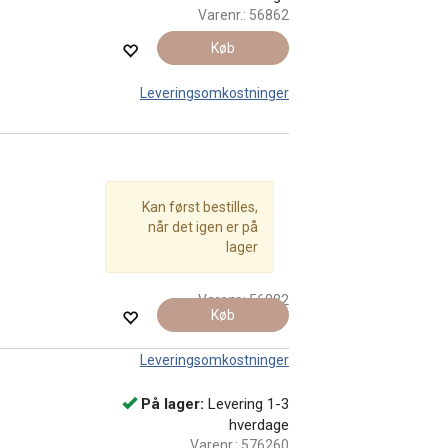
Varenr.:
56862
Køb
Leveringsomkostninger
Kan først bestilles,
når det igen er på
lager
Varenr.:
56882
Køb
Leveringsomkostninger
På lager:
Levering 1-3
hverdage
Varenr.:
576260