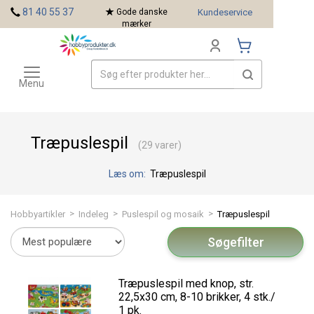
<
81 40 55 37
Gode danske
Kundeservice
mærker
Toggle
Mærker
navigation
Menu
Træpuslespil
(29 varer)
Læs om:
Træpuslespil
>
>
>
Hobbyartikler
Indeleg
Puslespil og mosaik
Træpuslespil
Søgefilter
Træpuslespil med knop, str.
22,5x30 cm, 8-10 brikker, 4 stk./
1 pk.