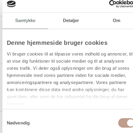
1 stk á 1.000,00 kr.
Samtykke
Detaljer
Om
VIGA Puslespilsreol med 12
Puslespil, H: 275, L: 315 mm, B:
235 mm, str. 31x27x23 cm,
12X24 brikker, 12 dele/ 1 sæt
Denne hjemmeside bruger cookies
1 stk á 1.300,00 kr.
Vi bruger cookies til at tilpasse vores indhold og annoncer, til
at vise dig funktioner til sociale medier og til at analysere
vores trafik. Vi deler også oplysninger om din brug af vores
VIGA puslespilsreol med 12
hjemmeside med vores partnere inden for sociale medier,
puslespil, str. 23x27,5x23,5 cm,
annonceringspartnere og analysepartnere. Vores partnere
12X9 brikker, 12 dele/ 1 sæt
kan kombinere disse data med andre oplysninger, du har
1 stk á 1.150,00 kr.
givet dem, eller som de har indsamlet fra din brug af deres
tjenester.
Samtykkevalg
VIGA Træpuslespil , 1 stk.
Nødvendig