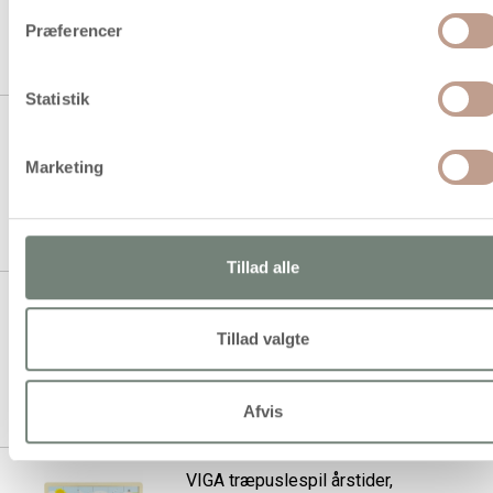
Præferencer
1 stk á 265,00 kr.
Statistik
VIGA Træpuslespil Årstider,
efterår, str. 30x22,5 cm, 24
Marketing
brikker, 1 stk.
1 stk á 89,94 kr.
Tillad alle
VIGA Træpuslespil Årstider, forår,
str. 30x22,5 cm, 24 brikker, 1 stk.
Tillad valgte
1 stk á 89,94 kr.
Afvis
VIGA træpuslespil årstider,