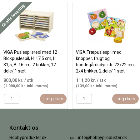
Gratis levering
VIGA Puslespilsreol med 12
VIGA Træpuslespil med
Blokpuslespil, H: 17,5 cm, L:
knopper, frugt og
31,5, B: 16 cm, 2 brikker, 12
bondegårdsdyr, str. 22x22 cm,
dele/ 1 sæt
2x4 brikker, 2 dele/ 1 sæt
800,00 kr.
/ stk
111,20 kr.
/ stk
(1.000,00 kr. inkl. moms)
(139,00 kr. inkl. moms)
Læg i kurv
Læg i kurv
Kontakt os
Hobbyprodukter.dk
info@hobbyprodukter.dk