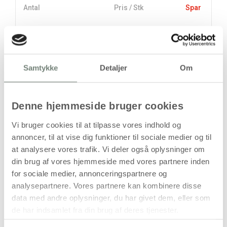
Antal
Pris / Stk
Spar
29,94 kr.
1 stk
20,00 kr.
10 stk
99,38 kr.
Samtykke
Detaljer
Om
stk
Denne hjemmeside bruger cookies
29,94
kr.
(
23,95
kr.ekskl. moms)
Vi bruger cookies til at tilpasse vores indhold og
Leveringsomkostninger
annoncer, til at vise dig funktioner til sociale medier og til
at analysere vores trafik. Vi deler også oplysninger om
Kan først bestilles, når det igen er på lager
din brug af vores hjemmeside med vores partnere inden
for sociale medier, annonceringspartnere og
analysepartnere. Vores partnere kan kombinere disse
data med andre oplysninger, du har givet dem, eller som
de har indsamlet fra din brug af deres tjenester.