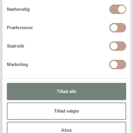
Samtykkevalg
Nødvendig
Bestillingsvare
Levering: Ikke på lager
Præferencer
Handelsbetingelser
Statistik
Strikkepinde i glat bambus.
Marketing
Tillad alle
Alternativer
Tillad valgte
Afvis