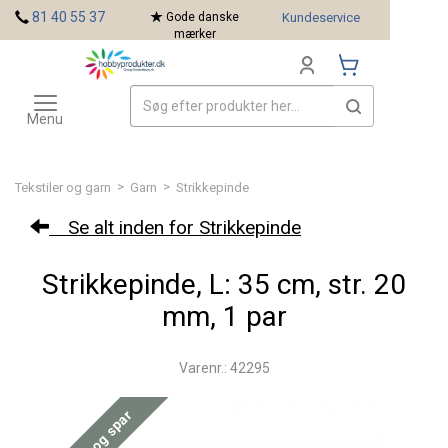
<
81 40 55 37
Gode danske
Kundeservice
mærker
Toggle
Mærker
navigation
Menu
>
>
Tekstiler og garn
Garn
Strikkepinde
Se alt inden for Strikkepinde
Strikkepinde, L: 35 cm, str. 20
mm, 1 par
Varenr.: 42295