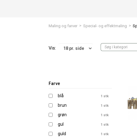
>
>
Maling og farver
Special- og effektmaling
Sp
Vis:
Farve
blå
1 stk
brun
1 stk
grøn
1 stk
gul
1 stk
guld
1 stk