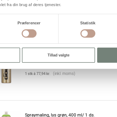
Spraymaling, kobber, 400 ml/ 1 ds.
et fra din brug af deres tjenester.
(inkl. moms)
1 stk á 77,94 kr.
Præferencer
Statistik
Tillad valgte
Spraymaling, lilla, 400 ml/ 1 ds.
(inkl. moms)
1 stk á 77,94 kr.
Spraymaling, lys grøn, 400 ml/ 1 ds.