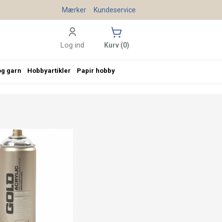
Mærker
Kundeservice
Log ind
Kurv (0)
og garn
Hobbyartikler
Papir hobby