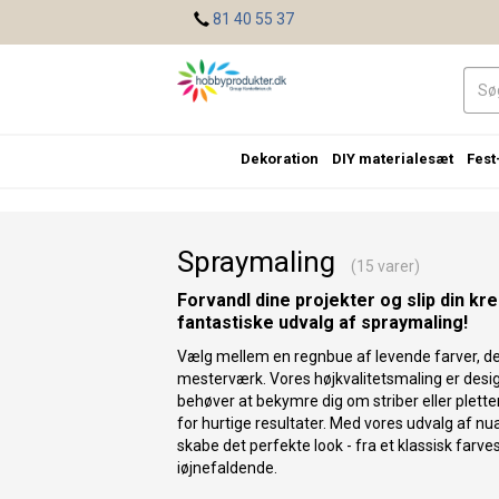
<
81 40 55 37
Dekoration
DIY materialesæt
Fest
Spraymaling
(15 varer)
Forvandl dine projekter og slip din kr
fantastiske udvalg af spraymaling!
Vælg mellem en regnbue af levende farver, der f
mesterværk. Vores højkvalitetsmaling er desig
behøver at bekymre dig om striber eller plette
for hurtige resultater. Med vores udvalg af 
skabe det perfekte look - fra et klassisk farve
iøjnefaldende.