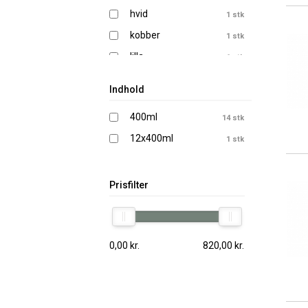
hvid
1 stk
kobber
1 stk
lilla
1 stk
lys grøn
1 stk
Indhold
lys pink
1 stk
400ml
14 stk
lyseblå
1 stk
12x400ml
1 stk
rød
1 stk
sort
1 stk
sølv
Prisfilter
1 stk
0,00
kr.
820,00
kr.