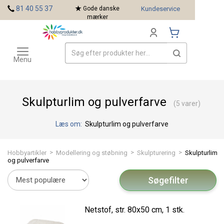
<
81 40 55 37
Gode danske
Kundeservice
mærker
Toggle
Mærker
navigation
Menu
Skulpturlim og pulverfarve
(5 varer)
Læs om:
Skulpturlim og pulverfarve
>
>
>
Hobbyartikler
Modellering og støbning
Skulpturering
Skulpturlim
og pulverfarve
Søgefilter
Netstof, str. 80x50 cm, 1 stk.