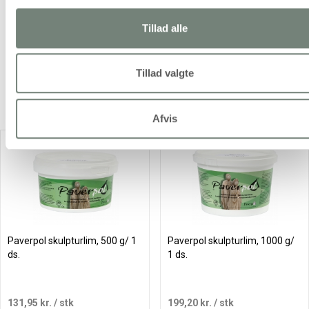
skulpturlim og pulverfarver.
Tillad alle
Populære produkter i
Tillad valgte
"Skulpturlim og pulverfarve"
Afvis
Paverpol skulpturlim, 500 g/ 1
Paverpol skulpturlim, 1000 g/
ds.
1 ds.
131,95 kr.
/ stk
199,20 kr.
/ stk