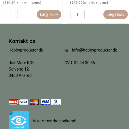
(164,94 kr. inkl. moms)
(249,00 kr. inkl. moms)
Læg i kurv
Læg i kurv
Kontakt os
Hobbyprodukter.dk
info@hobbyprodukter.dk
JustMore K/S
CVR: 32 44 30 36
Solvang 12
3450 Allerød
Vi er e-mærke godkendt