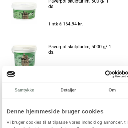
Paverpol skulpturlim, 500 g/ 1
ds.
1 stk á 164,94 kr.
Paverpol skulpturlim, 5000 g/ 1
ds.
1 stk á 1.295,00 kr.
Samtykke
Detaljer
Om
Se også vores udvalg
af
Betonstøbning
,
Støbeforme
Denne hjemmeside bruger cookies
og
Hobbyværktøj
Vi bruger cookies til at tilpasse vores indhold og annoncer, til