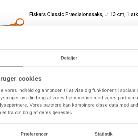
Fiskars Classic Præcisionssaks, L: 13 cm, 1 stk
(inkl. moms)
1 stk á 174,94 kr.
148,44 kr.
/ stk
Køb mere til kun:
Detaljer
ruger cookies
Fiskars Classic Skræddersaks, L: 25 cm, højre, 
se vores indhold og annoncer, til at vise dig funktioner til sociale
(inkl. moms)
oplysninger om din brug af vores hjemmeside med vores partnere i
1 stk á 350,00 kr.
298,75 kr.
/ stk
Køb mere til kun:
ysepartnere. Vores partnere kan kombinere disse data med andr
et fra din brug af deres tjenester.
Præferencer
Statistik