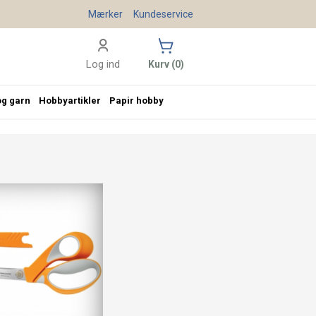
Mærker
Kundeservice
Log ind
Kurv (0)
og garn
Hobbyartikler
Papir hobby