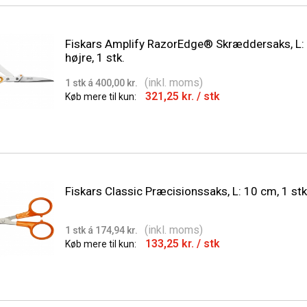
Fiskars Amplify RazorEdge® Skræddersaks, L:
højre, 1 stk.
(inkl. moms)
1 stk á 400,00 kr.
321,25 kr.
/ stk
Køb mere til kun:
Fiskars Classic Præcisionssaks, L: 10 cm, 1 stk
(inkl. moms)
1 stk á 174,94 kr.
133,25 kr.
/ stk
Køb mere til kun: