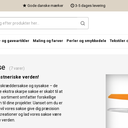
Gode danske mærker
3-5 dages levering
- og gaveartikler
Maling og farver
Perler og smykkedele
Tekstiler 
se
(7 varer)
nstneriske verden!
s skræddersakse og sysakse – de
e ekstra skarpe sakse er skabt til at
 sortiment omfatter forskellige
til dine projekter. Uanset om du er
 vil vores sakse give dig præcision
e kreationer og lad vores sakse være
e verden.