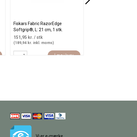
Fiskars Fabric RazorEdge
Fiskars Classic Præcisio
Softgrip®, L: 21 cm, 1 stk.
10 cm, 1 stk.
151,95 kr.
/ stk
139,95 kr.
/ stk
(189,94 kr. inkl. moms)
(174,94 kr. inkl. moms)
Læg i kurv
Læ
Vi er e-mærke