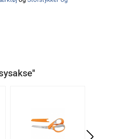
sysakse"
Køb mere og spar