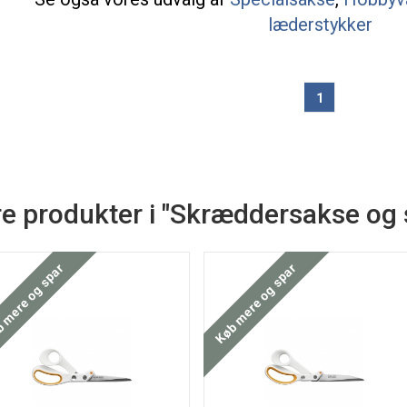
læderstykker
1
e produkter i "Skræddersakse og 
 mere og spar
Køb mere og spar