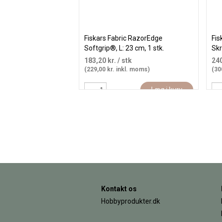
Fiskars Fabric RazorEdge
Fis
Softgrip®, L: 23 cm, 1 stk.
Skr
stk
183,20 kr.
/ stk
240
(229,00 kr. inkl. moms)
(30
Læg i kurv
Kontakt os
Hobbyprodukter.dk