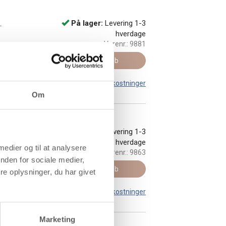
.
På lager:
Levering 1-3
hverdage
Varenr.:
9881
Køb
Leveringsomkostninger
Om
1 stk.
På lager:
Levering 1-3
hverdage
 medier og til at analysere
Varenr.:
9863
nden for sociale medier,
Køb
e oplysninger, du har givet
Leveringsomkostninger
Marketing