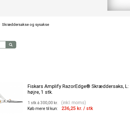
>
Skræddersakse og sysakse
Fiskars Amplify RazorEdge® Skræddersaks, L:
højre, 1 stk.
(inkl. moms)
1 stk á 300,00 kr.
236,25 kr.
/ stk
Køb mere til kun: