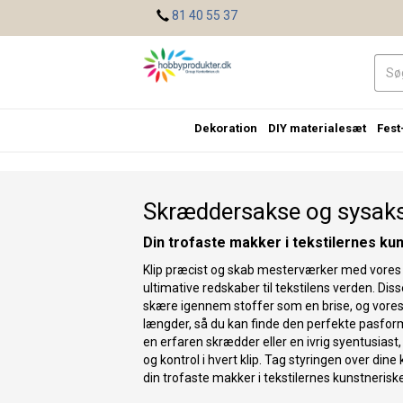
<
81 40 55 37
Dekoration
DIY materialesæt
Fest
Skræddersakse og sysak
Din trofaste makker i tekstilernes ku
Klip præcist og skab mesterværker med vore
ultimative redskaber til tekstilens verden. Diss
skære igennem stoffer som en brise, og vores
længder, så du kan finde den perfekte pasform 
en erfaren skrædder eller en ivrig syentusiast,
og kontrol i hvert klip. Tag styringen over din
din trofaste makker i tekstilernes kunstnerisk