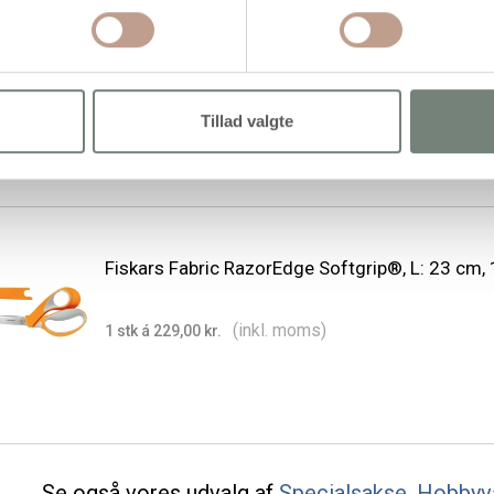
Fiskars Fabric RazorEdge Softgrip®, L: 21 cm, 1
(inkl. moms)
1 stk á 189,94 kr.
Tillad valgte
Fiskars Fabric RazorEdge Softgrip®, L: 23 cm, 1
(inkl. moms)
1 stk á 229,00 kr.
Se også vores udvalg af
Specialsakse
,
Hobbyv