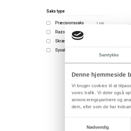
Saks type
Præcisionssaks
1 stk
RazorEdge saks
2 stk
Skræddersaks
3 stk
Sysaks
1 stk
Samtykke
Denne hjemmeside b
Vi bruger cookies til at tilpas
vores trafik. Vi deler også 
annonceringspartnere og anal
dem, eller som de har indsaml
Samtykkevalg
Nødvendig