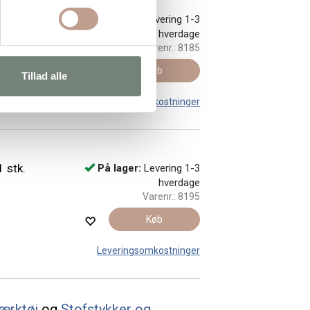
 stk.
På lager:
Levering 1-3
hverdage
Varenr.:
8185
Køb
Tillad alle
Leveringsomkostninger
 stk.
På lager:
Levering 1-3
hverdage
Varenr.:
8195
Køb
Leveringsomkostninger
ærktøj
og
Stofstykker og