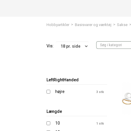
>
>
Hobbyartikler
Basisvarer og værktøj
Sakse
Vis:
LeftRightHanded
højre
3 stk
Længde
10
1 stk