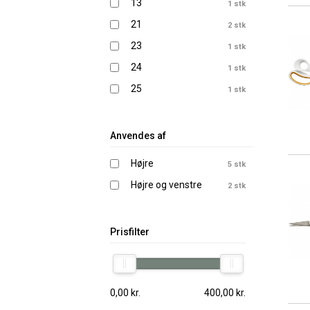
13
1 stk
21
2 stk
23
1 stk
24
1 stk
25
1 stk
Anvendes af
Højre
5 stk
Højre og venstre
2 stk
Prisfilter
0,00
kr.
400,00
kr.