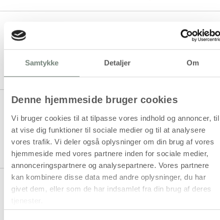
Skolesaks, L: 14 cm, rund,
venstre, 12 stk./ 1 pk.
Samtykke
Detaljer
Om
1 stk á 330,00 kr.
Denne hjemmeside bruger cookies
Skolesaks, L: 14 cm, spids,
Højre/venstre højre, 1 stk.
Vi bruger cookies til at tilpasse vores indhold og annoncer, til
at vise dig funktioner til sociale medier og til at analysere
vores trafik. Vi deler også oplysninger om din brug af vores
1 stk á 29,94 kr.
hjemmeside med vores partnere inden for sociale medier,
25,00 kr.
Køb mere til kun:
annonceringspartnere og analysepartnere. Vores partnere
kan kombinere disse data med andre oplysninger, du har
Skolesaks, L: 14 cm, spids,
givet dem, eller som de har indsamlet fra din brug af deres
Højre/venstre venstre, 1 stk.
tjenester.