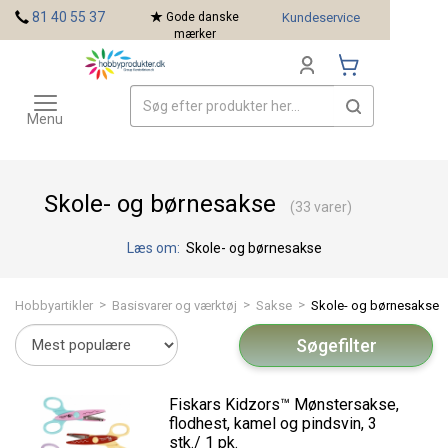
<
81 40 55 37
Gode danske
Kundeservice
mærker
Toggle
Mærker
navigation
Menu
Skole- og børnesakse
(33 varer)
Læs om:
Skole- og børnesakse
>
>
>
Hobbyartikler
Basisvarer og værktøj
Sakse
Skole- og børnesakse
Søgefilter
Fiskars Kidzors™ Mønstersakse,
flodhest, kamel og pindsvin, 3
stk./ 1 pk.