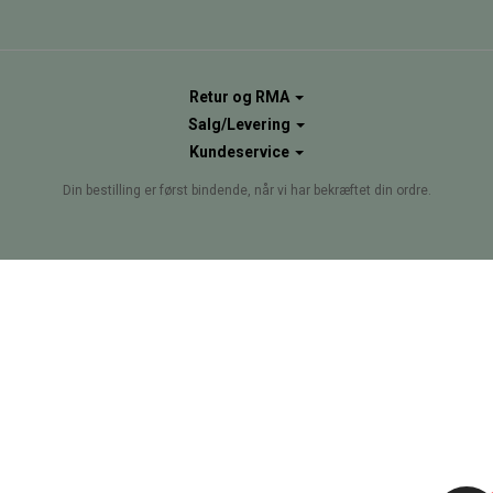
Retur og RMA
Salg/Levering
Kundeservice
Din bestilling er først bindende, når vi har bekræftet din ordre.