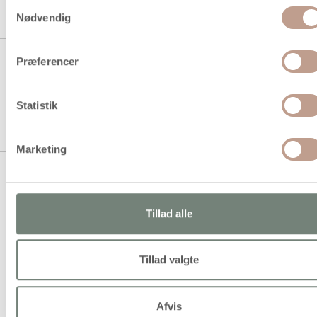
Samtykkevalg
1 stk á 29,94 kr.
Nødvendig
25,00 kr.
Køb mere til kun:
Skolesaks, L: 16 cm, spids,
Præferencer
Højre/venstre højre, 1 stk.
Statistik
1 stk á 29,94 kr.
25,00 kr.
Køb mere til kun:
Marketing
Skolesaks, L: 16 cm, spids,
Højre/venstre venstre, rød, 1 stk.
Tillad alle
1 stk á 29,94 kr.
25,00 kr.
Køb mere til kun:
Tillad valgte
Skolesakse med Holder, L: 14
cm, rund, 1 sæt
Afvis