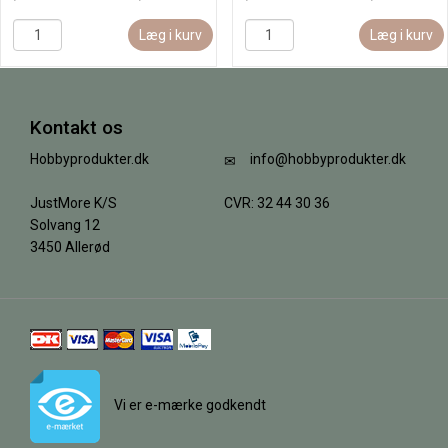
Læg i kurv
Læg i kurv
Kontakt os
Hobbyprodukter.dk
info@hobbyprodukter.dk
JustMore K/S
CVR: 32 44 30 36
Solvang 12
3450 Allerød
Vi er e-mærke godkendt