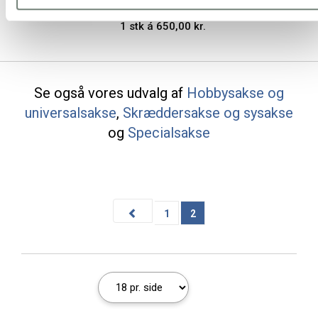
1 stk á 650,00 kr.
Se også vores udvalg af
Hobbysakse og
universalsakse
,
Skræddersakse og sysakse
og
Specialsakse
1
2