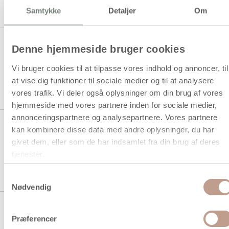
1 stk á 29,94 kr.
Samtykke
Detaljer
Om
22,50 kr.
Køb mere til kun:
Silkepapir, ark 50x70 cm, 17 g,
Denne hjemmeside bruger cookies
gul, 10 ark/ 1 pk.
Vi bruger cookies til at tilpasse vores indhold og annoncer, til
at vise dig funktioner til sociale medier og til at analysere
1 stk á 9,94 kr.
vores trafik. Vi deler også oplysninger om din brug af vores
hjemmeside med vores partnere inden for sociale medier,
annonceringspartnere og analysepartnere. Vores partnere
Silkepapir, ark 50x70 cm, 17 g,
kan kombinere disse data med andre oplysninger, du har
gul, 25 ark/ 1 pk.
givet dem, eller som de har indsamlet fra din brug af deres
tjenester.
1 stk á 29,94 kr.
Samtykkevalg
Nødvendig
Silkepapir, ark 50x70 cm, 17 g,
guld, 25 ark/ 1 pk.
Præferencer