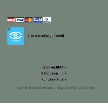
Vi er e-mærke godkendt
Retur og RMA
Salg/Levering
Kundeservice
Din bestilling er først bindende, når vi har bekræftet din ordre.