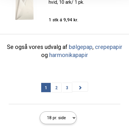
hvid, 10 ark/ 1 pk.
1 stk á 9,94 kr.
Se også vores udvalg af
bølgepap
,
crepepapir
og
harmonikapapir
1
2
3