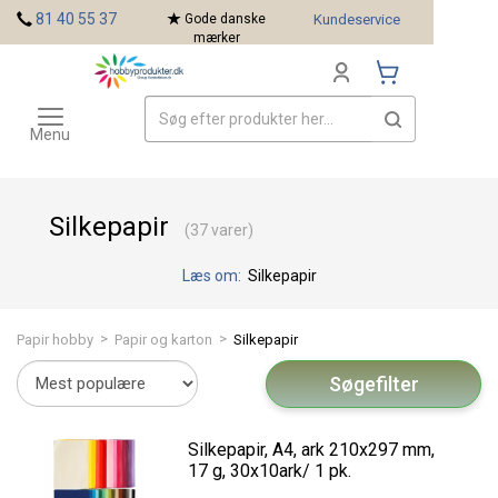
<
81 40 55 37
Gode danske
Kundeservice
mærker
Toggle
Mærker
navigation
Menu
Silkepapir
(37 varer)
Læs om:
Silkepapir
>
>
Papir hobby
Papir og karton
Silkepapir
Søgefilter
Silkepapir, A4, ark 210x297 mm,
17 g, 30x10ark/ 1 pk.