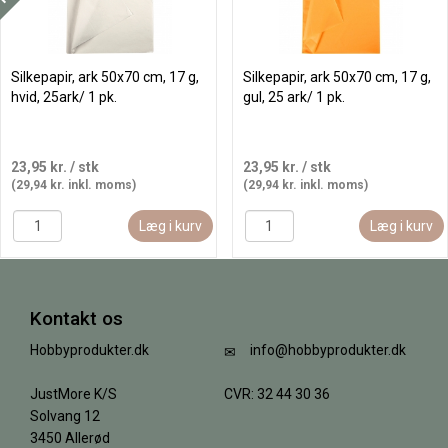
Silkepapir, ark 50x70 cm, 17 g,
Silkepapir, ark 50x70 cm, 17 g,
hvid, 25ark/ 1 pk.
gul, 25 ark/ 1 pk.
23,95 kr.
/ stk
23,95 kr.
/ stk
(29,94 kr. inkl. moms)
(29,94 kr. inkl. moms)
Læg i kurv
Læg i kurv
Kontakt os
Hobbyprodukter.dk
info@hobbyprodukter.dk
JustMore K/S
CVR: 32 44 30 36
Solvang 12
3450 Allerød