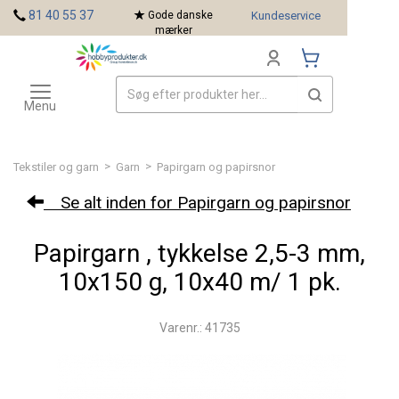
<
81 40 55 37
Gode danske
Kundeservice
mærker
Toggle
Mærker
navigation
Menu
>
>
Tekstiler og garn
Garn
Papirgarn og papirsnor
Se alt inden for Papirgarn og papirsnor
Papirgarn , tykkelse 2,5-3 mm,
10x150 g, 10x40 m/ 1 pk.
Varenr.: 41735