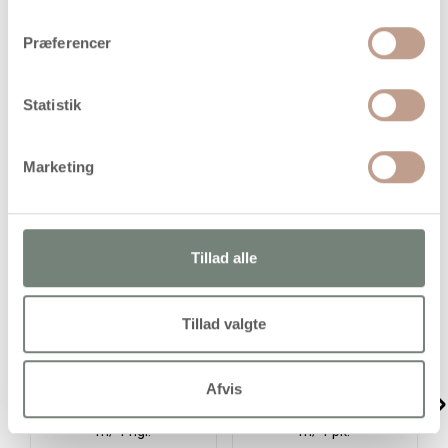
Præferencer
Sortiment med papirgarn i halvblød kvalitet
Statistik
Marketing
Alternativer
Tillad alle
Tillad valgte
Afvis
Papirgarn, tykkelse 2,5-3
Raffia Papirgarn, B: 7-8
mm, mørk brun, 150 g, 40
mm, ass. farver, 6x100
m/ 1 ngl.
m/ 1 pk.