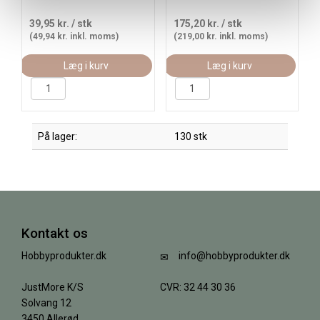
39,95 kr.
/ stk
175,20 kr.
/ stk
(49,94 kr. inkl. moms)
(219,00 kr. inkl. moms)
Læg i kurv
Læg i kurv
På lager:
130 stk
Kontakt os
Hobbyprodukter.dk
info@hobbyprodukter.dk
JustMore K/S
CVR: 32 44 30 36
Solvang 12
3450 Allerød