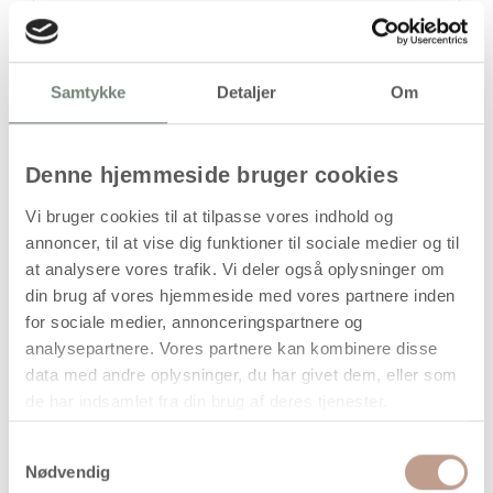
stk
500,00
kr.
Samtykke
Detaljer
Om
(
400,00
kr.ekskl. moms)
Leveringsomkostninger
Denne hjemmeside bruger cookies
Læg i kurven
Vi bruger cookies til at tilpasse vores indhold og
Din bestilling er først bindende,
annoncer, til at vise dig funktioner til sociale medier og til
når vi har bekræftet din ordre.
at analysere vores trafik. Vi deler også oplysninger om
din brug af vores hjemmeside med vores partnere inden
for sociale medier, annonceringspartnere og
analysepartnere. Vores partnere kan kombinere disse
data med andre oplysninger, du har givet dem, eller som
På lager
de har indsamlet fra din brug af deres tjenester.
Levering: 1-3 hverdage
Samtykkevalg
Handelsbetingelser
Nødvendig