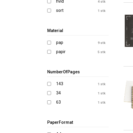
hvid
4 stk
sort
1 stk
Material
pap
9 stk
papir
5 stk
NumberOfPages
143
1 stk
34
1 stk
63
1 stk
PaperFormat