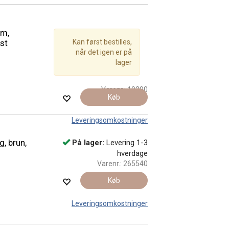
cm,
kst
Kan først bestilles,
når det igen er på
lager
Varenr.:
19290
Køb
Leveringsomkostninger
, brun,
På lager:
Levering 1-3
hverdage
Varenr.:
265540
Køb
Leveringsomkostninger