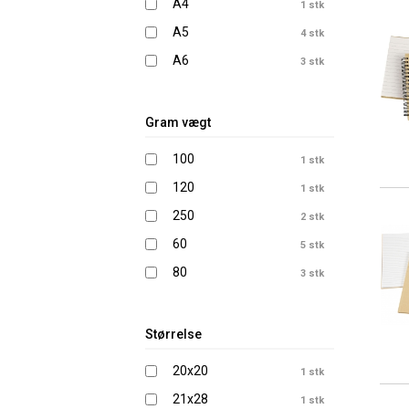
A4
1 stk
A5
4 stk
A6
3 stk
Gram vægt
100
1 stk
120
1 stk
250
2 stk
60
5 stk
80
3 stk
Størrelse
20x20
1 stk
21x28
1 stk