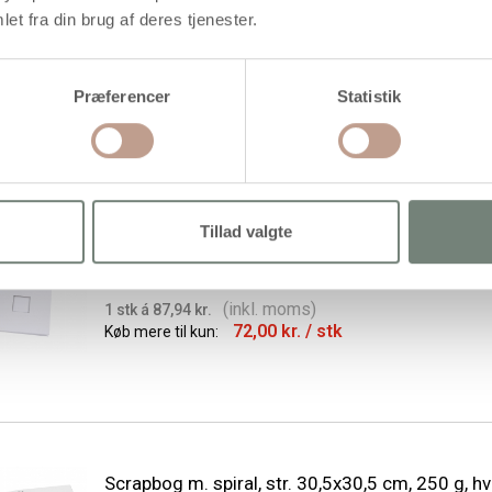
Notesbog, str. 9,5x16,6 cm, Antal sider 34, 100 
et fra din brug af deres tjenester.
1 stk.
(inkl. moms)
1 stk á 27,94 kr.
Præferencer
Statistik
Tillad valgte
Scrapbog m. spiral, str. 20x20 cm, 250 g, hvid, 1
(inkl. moms)
1 stk á 87,94 kr.
72,00 kr.
/ stk
Køb mere til kun:
Scrapbog m. spiral, str. 30,5x30,5 cm, 250 g, hv