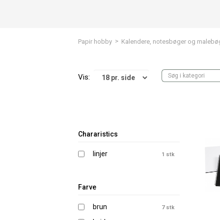
>
Papir hobby
Kalendere, notesbøger og malebø
Vis:
Chararistics
linjer
1 stk
Farve
brun
7 stk