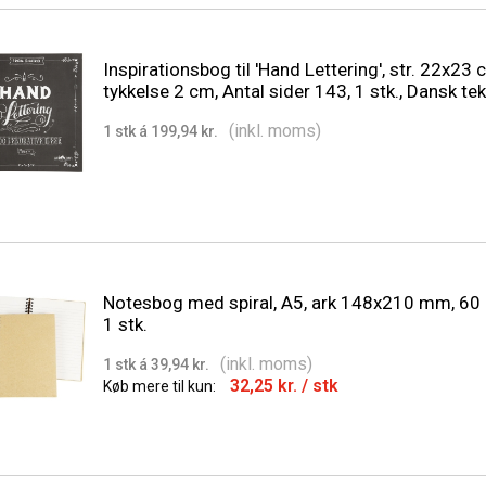
Inspirationsbog til 'Hand Lettering', str. 22x23 
tykkelse 2 cm, Antal sider 143, 1 stk., Dansk te
(inkl. moms)
1 stk á 199,94 kr.
Notesbog med spiral, A5, ark 148x210 mm, 60 g
1 stk.
(inkl. moms)
1 stk á 39,94 kr.
32,25 kr.
/ stk
Køb mere til kun: