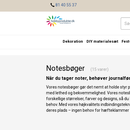
<
81 40 55 37
Dekoration
DIY materialesæt
Fest
Notesbøger
(15 varer)
Når du tager noter, behøver journalfø
Vores notesbøger gør det nemt at holde styr p
med lethed og bekvemmelighed. Vores notes
forskellige størrelser, farver og designs, så du 
behov. Med vores højkvalitets indbindingstekno
deres plads – ingen behov for hæfteklammer e