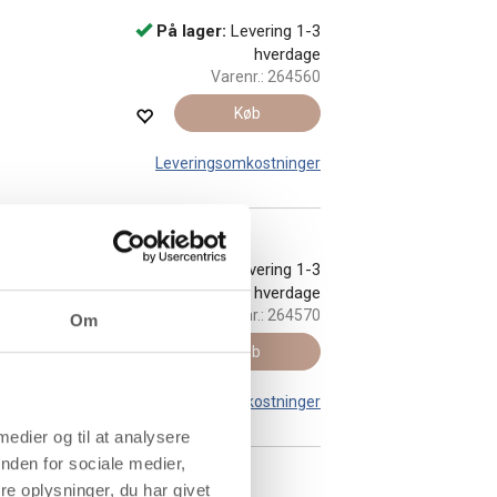
På lager:
Levering 1-3
hverdage
Varenr.:
264560
Køb
Leveringsomkostninger
k.
På lager:
Levering 1-3
hverdage
Varenr.:
264570
Om
Køb
Leveringsomkostninger
 medier og til at analysere
nden for sociale medier,
e oplysninger, du har givet