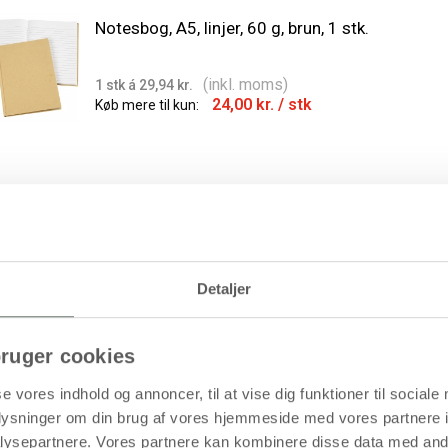
Notesbog, A5, linjer, 60 g, brun, 1 stk.
(inkl. moms)
1 stk á 29,94 kr.
24,00 kr.
/ stk
Køb mere til kun:
Notesbog, A6, ark 105x148 mm, 60 g, brun, 1 st
Detaljer
(inkl. moms)
1 stk á 19,94 kr.
15,38 kr.
/ stk
Køb mere til kun:
ruger cookies
se vores indhold og annoncer, til at vise dig funktioner til sociale
oplysninger om din brug af vores hjemmeside med vores partnere i
ysepartnere. Vores partnere kan kombinere disse data med andr