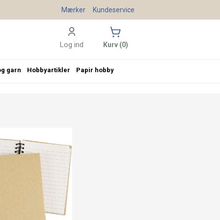
Mærker
Kundeservice
Log ind
Kurv (0)
og garn
Hobbyartikler
Papir hobby