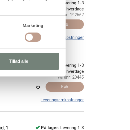
g, hvid,
På lager:
Levering 1-3
hverdage
Varenr.:
192667
Køb
Marketing
Leveringsomkostninger
Tillad alle
 stk.
På lager:
Levering 1-3
hverdage
Varenr.:
20445
Køb
Leveringsomkostninger
id, 1
På lager:
Levering 1-3