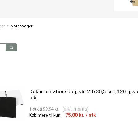
>
ger
Notesbøger
Dokumentationsbog, str. 23x30,5 cm, 120 g, sor
stk.
(inkl. moms)
1 stk á 99,94 kr.
75,00 kr.
/ stk
Køb mere til kun: