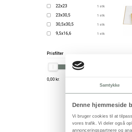
22x23
1 stk
23x30,5
1 stk
30,5x30,5
1 stk
9,5x16,6
1 stk
Prisfilter
0,00
kr.
1150,00
kr.
Samtykke
Denne hjemmeside b
Vi bruger cookies til at tilpas
vores trafik. Vi deler også 
annonceringspartnere og anal