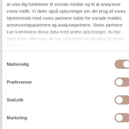
at vise dig funktioner til sociale medier og til at analysere
vores trafik. Vi deler også oplysninger om din brug af vores
1 stk á 67,94 kr.
hjemmeside med vores partnere inden for sociale medier,
annonceringspartnere og analysepartnere. Vores partnere
kan kombinere disse data med andre oplysninger, du har
Stickersbog, akvarel, A5, guld,
givet dem, eller som de har indsamlet fra din brug af deres
rød, koral, 1 stk.
tjenester.
1 stk á 29,94 kr.
Samtykkevalg
Nødvendig
Stickersbog, blomster, A5, guld,
Præferencer
lilla, rosa, 1 stk.
Statistik
1 stk á 29,94 kr.
Marketing
Sticky notes sortiment og