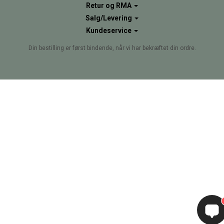
Retur og RMA
Salg/Levering
Kundeservice
Din bestilling er først bindende, når vi har bekræftet din ordre.