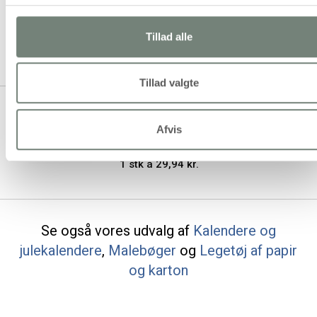
bogmærker, str. 10,3x22 +
13,8x22 cm, guld, lilla, rosa, 2
ark/ 1 pk.
Tillad alle
1 stk á 29,94 kr.
Tillad valgte
Sticky notes sortiment og
bogmærker, str. 10,3x22 +
Afvis
13,8x22 cm, guld, rød, koral, 2
ark/ 1 pk.
1 stk á 29,94 kr.
Se også vores udvalg af
Kalendere og
julekalendere
,
Malebøger
og
Legetøj af papir
og karton