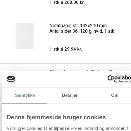
1 stk á 260,00 kr.
Notatpapir, str. 142x210 mm,
Antal sider 36, 120 g, hvid, 1 stk.
1 stk á 29,94 kr.
Plastiklomme med tilbehør, A5,
ark 140x215 mm, 1 stk.
Samtykke
Detaljer
Om
1 stk á 29,94 kr.
Denne hjemmeside bruger cookies
Skilleblade, A5, Antal sider 12,
guld, rød, koral, 1 stk.
Vi bruger cookies til at tilpasse vores indhold og annoncer, til