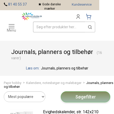
<
81 40 55 37
Gode danske
Kundeservice
mærker
Toggle
Mærker
navigation
Menu
Journals, planners og tilbehør
(16
varer)
Læs om:
Journals, planners og tilbehør
>
>
Papir hobby
Kalendere, notesbøger og malebøger
Journals, planners
og tilbehør
Søgefilter
Evighedskalender, str. 142x210