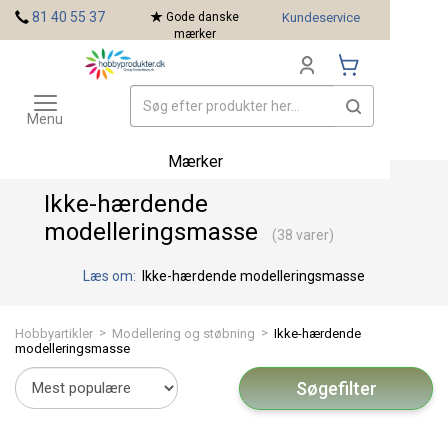
<
81 40 55 37
Gode danske
Kundeservice
mærker
Toggle
navigation
Menu
Mærker
Ikke-hærdende
modelleringsmasse
(38 varer)
Læs om:
Ikke-hærdende modelleringsmasse
>
>
Hobbyartikler
Modellering og støbning
Ikke-hærdende
modelleringsmasse
Søgefilter