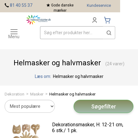
<
81 40 55 37
Gode danske
Kundeservice
mærker
Toggle
Mærker
navigation
Menu
Helmasker og halvmasker
(24 varer)
Læs om:
Helmasker og halvmasker
>
>
Dekoration
Masker
Helmasker og halvmasker
Søgefilter
Dekorationsmasker, H: 12-21 cm,
6 stk./ 1 pk.