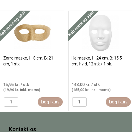
Køb mere og spar
Køb mere og spar
Zorro maske, H: 8 cm, B: 21
Helmaske, H: 24 cm, B: 15,5
cm, 1 stk.
cm, hvid, 12 stk./ 1 pk.
15,95 kr.
/ stk
148,00 kr.
/ stk
(19,94 kr. inkl. moms)
(185,00 kr. inkl. moms)
Læg i kurv
Læg i kurv
Kontakt os