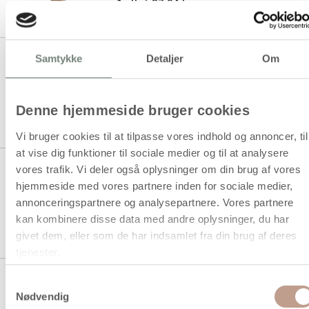
1 stk á 37,94 kr.
31,06 kr.
Køb mere til kun:
Helmaske, H: 24 cm, B: 15,5 cm,
Samtykke
Detaljer
Om
1 stk.
Denne hjemmeside bruger cookies
1 stk á 19,94 kr.
16,63 kr.
Køb mere til kun:
Vi bruger cookies til at tilpasse vores indhold og annoncer, til
at vise dig funktioner til sociale medier og til at analysere
Helmaske, H: 24 cm, B: 15,5 cm,
vores trafik. Vi deler også oplysninger om din brug af vores
hvid, 12 stk./ 1 pk.
hjemmeside med vores partnere inden for sociale medier,
annonceringspartnere og analysepartnere. Vores partnere
kan kombinere disse data med andre oplysninger, du har
1 stk á 185,00 kr.
givet dem, eller som de har indsamlet fra din brug af deres
143,94 kr.
Køb mere til kun:
tjenester.
Kattemaske, H: 17,5 cm, B: 18,5,
Samtykkevalg
hvid, 1 stk.
Nødvendig