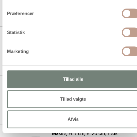
1 stk á 19,94 kr.
Præferencer
Statistik
Maske, H: 12 cm, B: 17 cm, 1 stk.
Marketing
1 stk á 9,94 kr.
7,25 kr.
Køb mere til kun:
Tillad alle
Maske, H: 12 cm, B: 17 cm, hvid,
12 stk./ 1 pk.
Tillad valgte
1 stk á 135,00 kr.
101,25 kr.
Køb mere til kun:
Afvis
Maske, H: 7 cm, B: 20 cm, 1 stk.