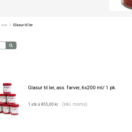
>
l ovn
Glasur til ler
Glasur til ler, ass. farver, 6x200 ml/ 1 pk.
(inkl. moms)
1 stk á 855,00 kr.