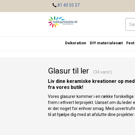
<
81 40 55 37
Dekoration
DIY materialesæt
Fest
Glasur til ler
(34 varer)
Liv dine keramiske kreationer op med 
fra vores butik!
Vores glasurer kommer i en række forskellige f
frem i ethvert lerprojekt. Uanset om du leder ef
er der noget for enhver smag. Med uovertrufn
til at hjælpe dig med at afslutte dine projekter 