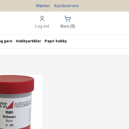
Mærker
Kundeservice
Log ind
Kurv (0)
og garn
Hobbyartikler
Papir hobby