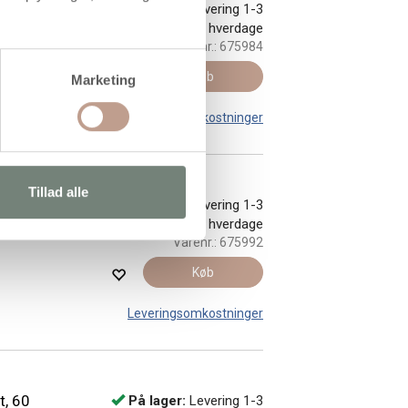
På lager:
Levering 1-3
hverdage
Varenr.:
675984
Køb
Marketing
Leveringsomkostninger
Tillad alle
På lager:
Levering 1-3
hverdage
Varenr.:
675992
Køb
Leveringsomkostninger
t, 60
På lager:
Levering 1-3