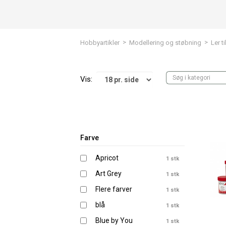
>
>
Hobbyartikler
Modellering og støbning
Ler ti
Vis:
Farve
Apricot
1 stk
Art Grey
1 stk
Flere farver
1 stk
blå
1 stk
Blue by You
1 stk