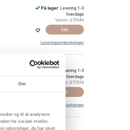
På lager:
Levering 1-3
hverdage
Varenr.:
675944
Køb
Leveringsomkostninger
På lager:
Levering 1-3
hverdage
Varenr.:
675934
Om
Køb
Leveringsomkostninger
 medier og til at analysere
nden for sociale medier,
e oplysninger, du har givet