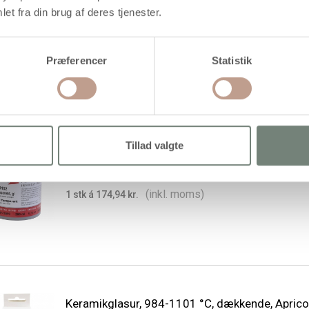
Glasur til ler, sort, 200 ml/ 1 ds.
et fra din brug af deres tjenester.
(inkl. moms)
1 stk á 174,94 kr.
Præferencer
Statistik
Tillad valgte
Glasur til ler, transparent, 200 ml/ 1 ds.
(inkl. moms)
1 stk á 174,94 kr.
Keramikglasur, 984-1101 °C, dækkende, Aprico