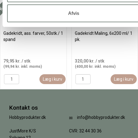
Afvis
Gadekridt, ass. farver, 50stk./ 1
Gadekridt Maling, 6x200 ml/ 1
spand
pk.
79,95 kr.
/ stk
320,00 kr.
/ stk
(99,94 kr. inkl. moms)
(400,00 kr. inkl. moms)
Læg i kurv
Læg i kurv
Kontakt os
Hobbyprodukter.dk
info@hobbyprodukter.dk
JustMore K/S
CVR: 32 44 30 36
Solvang 12