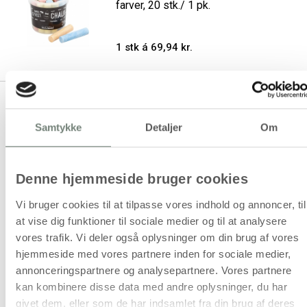
farver, 20 stk./ 1 pk.
1 stk á 69,94 kr.
Gadekridt, str. 2,5x10,5 cm, hvid,
20 stk./ 1 pk.
Samtykke
Detaljer
Om
1 stk á 69,94 kr.
Denne hjemmeside bruger cookies
Vi bruger cookies til at tilpasse vores indhold og annoncer, til
at vise dig funktioner til sociale medier og til at analysere
vores trafik. Vi deler også oplysninger om din brug af vores
1
hjemmeside med vores partnere inden for sociale medier,
annonceringspartnere og analysepartnere. Vores partnere
kan kombinere disse data med andre oplysninger, du har
givet dem, eller som de har indsamlet fra din brug af deres