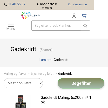
<
81 40 55 37
Gode danske
Kundeservice
mærker
Toggle
Mærker
navigation
Menu
Gadekridt
(5 varer)
Læs om:
Gadekridt
>
>
Maling og farver
Blyanter og kridt
Gadekridt
Søgefilter
Gadekridt Maling, 6x200 ml/ 1
pk.