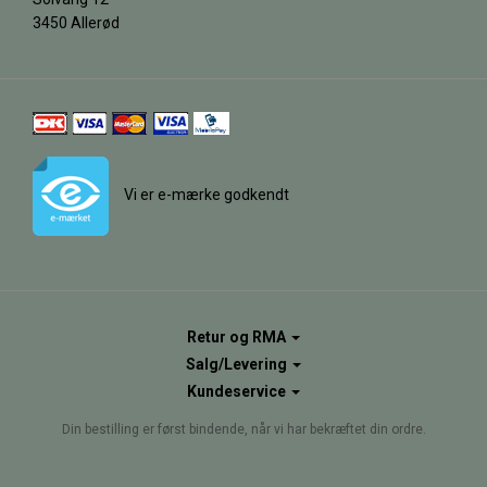
3450 Allerød
Vi er e-mærke godkendt
Retur og RMA
Salg/Levering
Kundeservice
Din bestilling er først bindende, når vi har bekræftet din ordre.