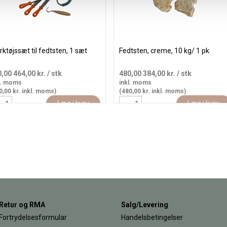
ktøjssæt til fedtsten, 1 sæt
Fedtsten, creme, 10 kg/ 1 pk.
0,00
464,00 kr.
/ stk
480,00
384,00 kr.
/ stk
l. moms
inkl. moms
0,00 kr. inkl. moms)
(480,00 kr. inkl. moms)
Læg i kurv
Læg i kurv
Retur og RMA
Salg/Levering
Fortrydelsesformular
Handelsbetingelser