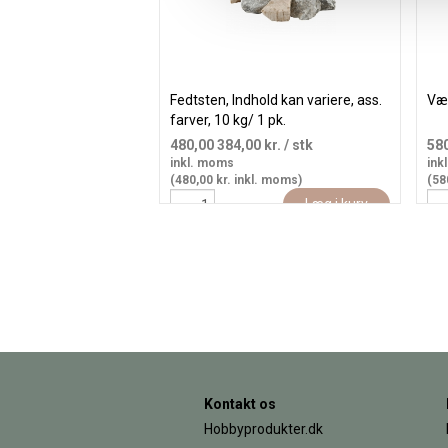
Fedtsten, Indhold kan variere, ass.
Vær
farver, 10 kg/ 1 pk.
480,00
384,00 kr.
/ stk
58
inkl. moms
ink
(480,00 kr. inkl. moms)
(58
Læg i kurv
Kontakt os
Hobbyprodukter.dk