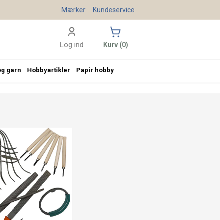
Mærker
Kundeservice
Log ind
Kurv (0)
og garn
Hobbyartikler
Papir hobby