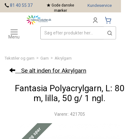
<
81 40 55 37
Gode danske
Kundeservice
mærker
Toggle
Mærker
navigation
Menu
>
>
Tekstiler og garn
Garn
Akrylgarn
Se alt inden for Akrylgarn
Fantasia Polyacrylgarn, L: 80
m, lilla, 50 g/ 1 ngl.
Varenr.: 421705