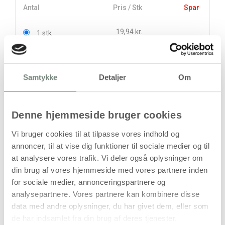
Antal
Pris / Stk
Spar
19,94 kr.
1 stk
17,19 kr.
10 stk
27,50 kr.
Samtykke
Detaljer
Om
stk
19,94
kr.
Denne hjemmeside bruger cookies
(
15,95
kr.ekskl. moms)
Leveringsomkostninger
Vi bruger cookies til at tilpasse vores indhold og
annoncer, til at vise dig funktioner til sociale medier og til
Læg i kurven
at analysere vores trafik. Vi deler også oplysninger om
din brug af vores hjemmeside med vores partnere inden
Din bestilling er først bindende,
for sociale medier, annonceringspartnere og
når vi har bekræftet din ordre.
analysepartnere. Vores partnere kan kombinere disse
data med andre oplysninger, du har givet dem, eller som
de har indsamlet fra din brug af deres tjenester.