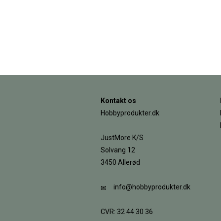
Kontakt os
Hobbyprodukter.dk
JustMore K/S
Solvang 12
3450 Allerød
info@hobbyprodukter.dk
CVR: 32 44 30 36