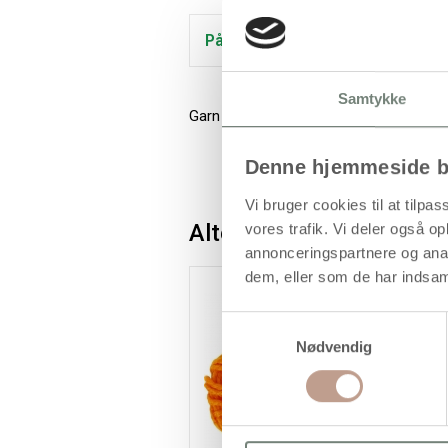
På lager
Samtykke
Garn med 3 tråde af 100% polyacryl
Denne hjemmeside b
Vi bruger cookies til at tilpas
Alternativer
vores trafik. Vi deler også 
annonceringspartnere og anal
dem, eller som de har indsaml
K
Samtykkevalg
Nødvendig