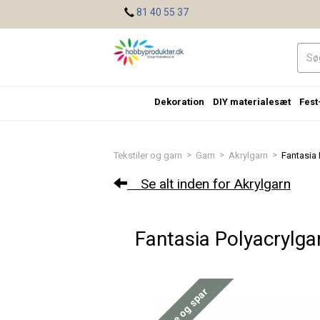
<
81 40 55 37
Dekoration
DIY materialesæt
Fest
>
>
>
Tekstiler og garn
Garn
Akrylgarn
Fantasia P
Se alt inden for Akrylgarn
Fantasia Polyacrylgarn
Køb mere og spar