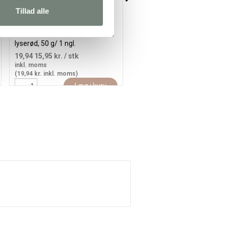
Tillad alle
Fantasia Polyacrylgarn, L: 80 m,
Fantasia Polyacrylgarn, L: 8
lyserød, 50 g/ 1 ngl.
mint grøn, 50 g/ 1 ngl.
19,94
15,95 kr.
/ stk
19,94
15,95 kr.
/ stk
inkl. moms
inkl. moms
(19,94 kr. inkl. moms)
(19,94 kr. inkl. moms)
Læg i kurv
Læg i kur