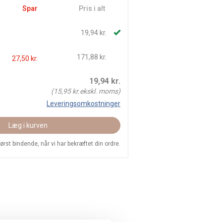
Spar
Pris i alt
19,94 kr.
171,88 kr.
27,50 kr.
19,94
kr.
(
15,95
kr.ekskl. moms)
Leveringsomkostninger
Læg i kurven
 først bindende, når vi har bekræftet din ordre.