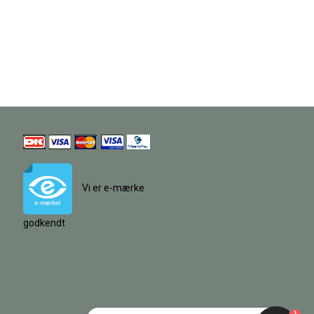
Vi er e-mærke
godkendt