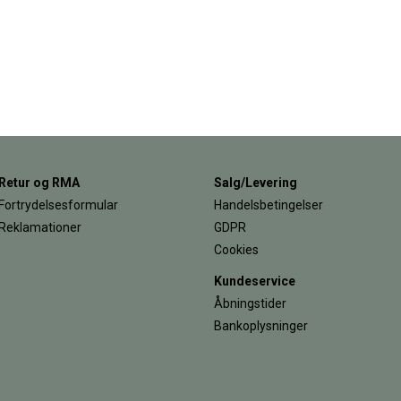
Retur og RMA
Salg/Levering
Fortrydelsesformular
Handelsbetingelser
Reklamationer
GDPR
Cookies
Kundeservice
Åbningstider
Bankoplysninger