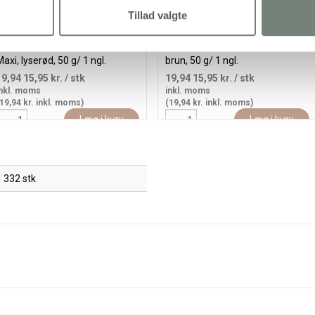
Tillad valgte
antasia Polyacrylgarn, L: 35 m,
Fantasia Polyacrylgarn, L: 80 m,
axi, lyserød, 50 g/ 1 ngl.
brun, 50 g/ 1 ngl.
19,94
15,95 kr.
/ stk
19,94
15,95 kr.
/ stk
nkl. moms
inkl. moms
19,94 kr. inkl. moms)
(19,94 kr. inkl. moms)
Læg i kurv
Læg i kurv
332 stk