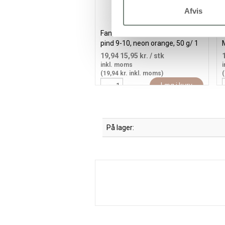
Afvis
Fantasia Polyacrylgarn, L: 35 m,
F
pind 9-10, neon orange, 50 g/ 1
M
ngl.
19,94
15,95 kr.
/ stk
inkl. moms
i
(19,94 kr. inkl. moms)
(
Læg i kurv
På lager: