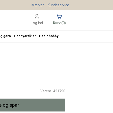
Mærker
Kundeservice
Log ind
Kurv (0)
og garn
Hobbyartikler
Papir hobby
Varenr.: 421790
 og spar