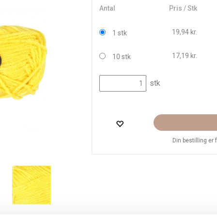
Antal
Pris / Stk
19,94 kr.
1 stk
17,19 kr.
10 stk
stk
Din bestilling er