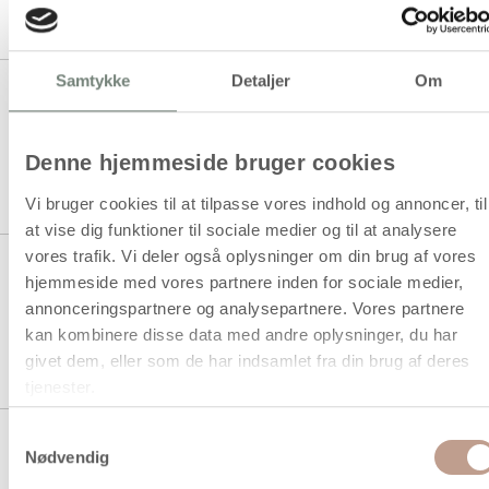
1 stk á 39,94 kr.
Samtykke
Detaljer
Om
Mini DIY Kit Syning, Monster,
ass. farver, 1 pk.
Denne hjemmeside bruger cookies
1 stk á 69,94 kr.
Vi bruger cookies til at tilpasse vores indhold og annoncer, til
at vise dig funktioner til sociale medier og til at analysere
vores trafik. Vi deler også oplysninger om din brug af vores
Mini DIY Kit Syning, Påskeæg,
hjemmeside med vores partnere inden for sociale medier,
pastelfarver, 1 pk.
annonceringspartnere og analysepartnere. Vores partnere
kan kombinere disse data med andre oplysninger, du har
1 stk á 39,94 kr.
givet dem, eller som de har indsamlet fra din brug af deres
tjenester.
Samtykkevalg
Mini DIY Kit, filtornamenter, H:
Nødvendig
9,5+10+15 cm, 1 sæt