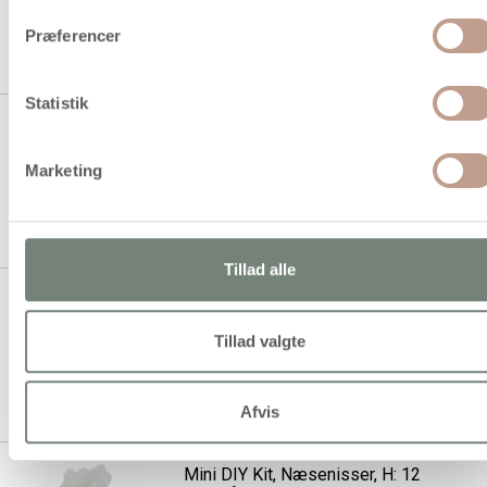
Præferencer
1 stk á 29,94 kr.
Statistik
Mini DIY Kit, Hængende
næsenisser, H: 11 cm, 1 pk.
Marketing
1 stk á 29,94 kr.
Tillad alle
Mini DIY Kit, nissepiger, H: 8 cm,
1 pk.
Tillad valgte
1 stk á 29,94 kr.
Afvis
Mini DIY Kit, Næsenisser, H: 12