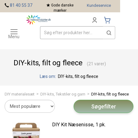
<
81 40 55 37
Gode danske
Kundeservice
mærker
Toggle
Mærker
navigation
Menu
DIY-kits, filt og fleece
(21 varer)
Læs om:
DIY-kits, filt og fleece
>
>
DIY materialesæt
DIY-kits, Tekstiler og garn
DIY-kits, filt og fleece
Søgefilter
DIY Kit Næsenisse, 1 pk.