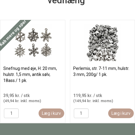
vedhæng"
Køb mere og spar
Snefnug med øje, H: 20 mm,
Perlemix, str. 7-11 mm, hulstr.
hulstr. 1,5 mm, antik sølv,
3 mm, 200g/ 1 pk.
18ass./ 1 pk.
39,95 kr.
/ stk
119,95 kr.
/ stk
(49,94 kr. inkl. moms)
(149,94 kr. inkl. moms)
Læg i kurv
Læg i kurv