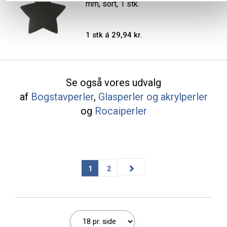
mm, sort, 1 stk.
1 stk á 29,94 kr.
Se også vores udvalg
af
Bogstavperler
,
Glasperler og akrylperler
og
Rocaiperler
1
2