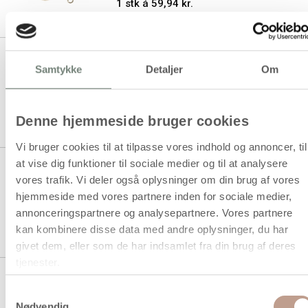
1 stk á 59,94 kr.
Smykkevedhæng, H: 15-20 mm,
Samtykke
Detaljer
Om
hulstr. 2 mm, gul, 6 stk./ 1 pk.
1 stk á 59,94 kr.
Denne hjemmeside bruger cookies
Vi bruger cookies til at tilpasse vores indhold og annoncer, til
at vise dig funktioner til sociale medier og til at analysere
Smykkevedhæng, H: 15-20 mm,
vores trafik. Vi deler også oplysninger om din brug af vores
hulstr. 2 mm, lys rosa, 6 stk./ 1
pk.
hjemmeside med vores partnere inden for sociale medier,
annonceringspartnere og analysepartnere. Vores partnere
1 stk á 59,94 kr.
kan kombinere disse data med andre oplysninger, du har
givet dem, eller som de har indsamlet fra din brug af deres
tjenester.
Smykkevedhæng, H: 15-20 mm,
hulstr. 2 mm, turkis, 6 stk./ 1 pk.
Samtykkevalg
Nødvendig