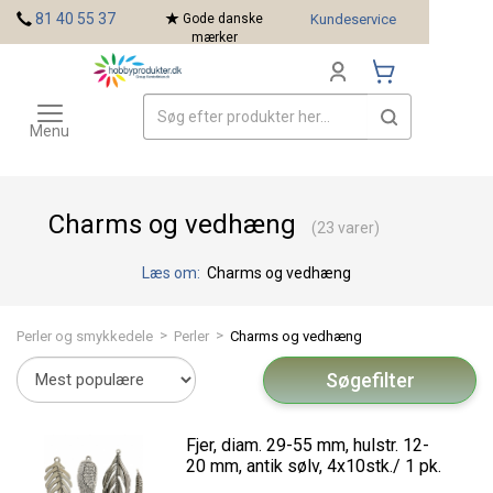
<
81 40 55 37
Gode danske
Kundeservice
mærker
Toggle
Mærker
navigation
Menu
Charms og vedhæng
(23 varer)
Læs om:
Charms og vedhæng
>
>
Perler og smykkedele
Perler
Charms og vedhæng
Søgefilter
Fjer, diam. 29-55 mm, hulstr. 12-
20 mm, antik sølv, 4x10stk./ 1 pk.