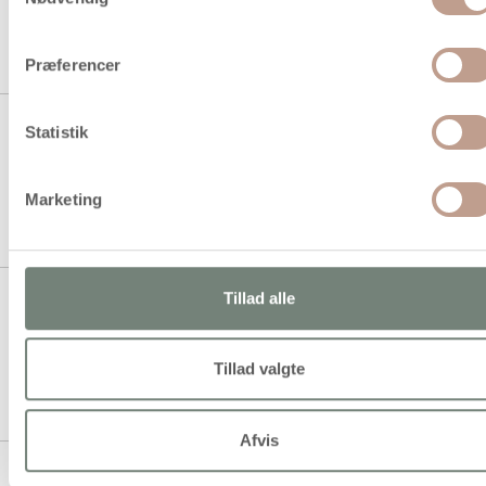
1 stk á 59,94 kr.
Præferencer
Smykkevedhæng, L: 12 mm, B: 8
Statistik
mm, hulstr. 1 mm, forsølvet, 10
stk./ 1 pk.
Marketing
1 stk á 39,94 kr.
Tillad alle
Snefnug med øje, H: 20 mm,
hulstr. 1,5 mm, antik sølv, 18ass./
1 pk.
Tillad valgte
1 stk á 49,94 kr.
40,00 kr.
Køb mere til kun:
Afvis
Stjerne, diam. 37 mm, hulstr. 1