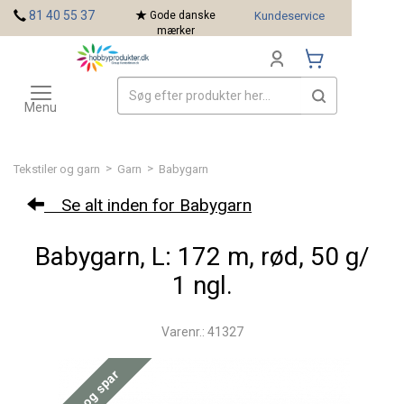
<
81 40 55 37
Gode danske
Kundeservice
mærker
Toggle
Mærker
navigation
Menu
>
>
Tekstiler og garn
Garn
Babygarn
Se alt inden for Babygarn
Babygarn, L: 172 m, rød, 50 g/
1 ngl.
Varenr.: 41327