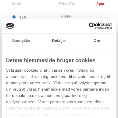
Antal
Pris / Stk
Spar
47,94 kr.
1 stk
39,38 kr.
10 stk
85,63 kr.
Samtykke
Detaljer
Om
stk
47,94
kr.
Denne hjemmeside bruger cookies
(
38,35
kr.ekskl. moms)
Leveringsomkostninger
Vi bruger cookies til at tilpasse vores indhold og
annoncer, til at vise dig funktioner til sociale medier og til
Læg i kurven
at analysere vores trafik. Vi deler også oplysninger om
din brug af vores hjemmeside med vores partnere inden
Din bestilling er først bindende,
for sociale medier, annonceringspartnere og
når vi har bekræftet din ordre.
analysepartnere. Vores partnere kan kombinere disse
data med andre oplysninger, du har givet dem, eller som
de har indsamlet fra din brug af deres tjenester.