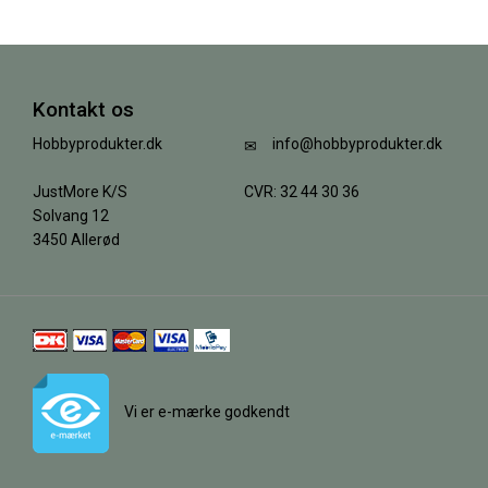
Kontakt os
Hobbyprodukter.dk
info@hobbyprodukter.dk
JustMore K/S
CVR: 32 44 30 36
Solvang 12
3450 Allerød
Vi er e-mærke godkendt