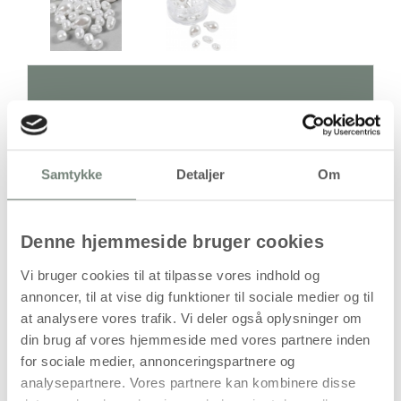
Antal
Pris / Stk
Samtykke
Detaljer
Om
49,94 kr.
1 stk
stk
Denne hjemmeside bruger cookies
49,94
kr.
Vi bruger cookies til at tilpasse vores indhold og
(
39,95
kr.ekskl. moms)
annoncer, til at vise dig funktioner til sociale medier og til
Leveringsomkostninger
at analysere vores trafik. Vi deler også oplysninger om
din brug af vores hjemmeside med vores partnere inden
Læg i kurven
for sociale medier, annonceringspartnere og
Din bestilling er først bindende,
analysepartnere. Vores partnere kan kombinere disse
når vi har bekræftet din ordre.