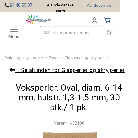
<
81 40 55 37
Gode danske
Kundeservice
mærker
Toggle
Mærker
navigation
Menu
>
>
Perler og smykkedele
Perler
Glasperler og akrylperler
Se alt inden for Glasperler og akrylperler
Voksperler, Oval, diam. 6-14
mm, hulstr. 1,3-1,5 mm, 30
stk./ 1 pk.
Varenr.: 632100