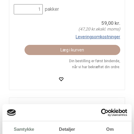
pakker
59,00
kr.
(
47,20
kr.ekskl. moms)
Leveringsomkostninger
Læg i kurven
Din bestilling er først bindende,
når vi har bekræftet din ordre.
På lager
Levering: 1-3 hverdage
Handelsbetingelser
Samtykke
Detaljer
Om