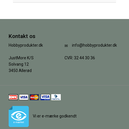
Kontakt os
Hobbyprodukter.dk
info@hobbyprodukter.dk
JustMore K/S
CVR: 32 44 30 36
Solvang 12
3450 Allerød
Vi er e-mærke godkendt