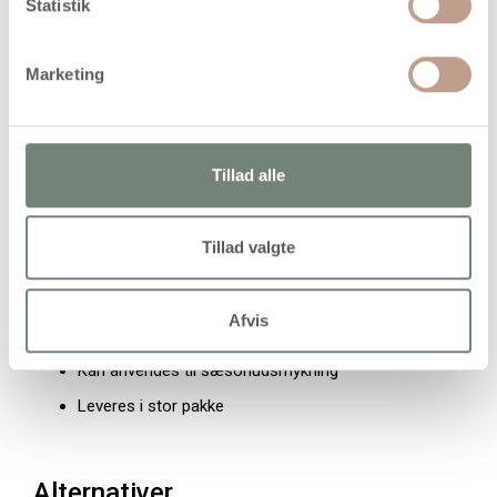
Statistik
Antal: 50 stk. pr. pakke
Hul: Halvboret
Marketing
Kvalitet: Fast
Egenskaber og fordele
Tillad alle
Fast vatmateriale
Halvboret hul til montering
Tillad valgte
Let konstruktion
Egnet til figurer og dekoration
Afvis
Velegnet til hobby- og DIY-projekter
Kan anvendes til sæsonudsmykning
Leveres i stor pakke
Alternativer