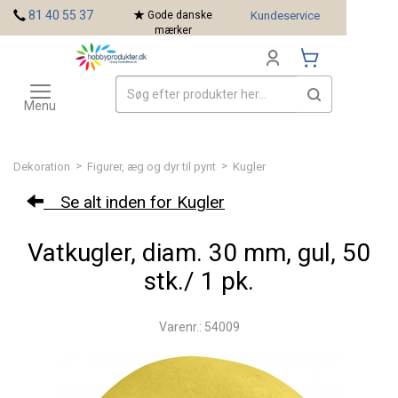
<
81 40 55 37
Gode danske
Kundeservice
mærker
Toggle
Mærker
navigation
Menu
>
>
Dekoration
Figurer, æg og dyr til pynt
Kugler
Se alt inden for Kugler
Vatkugler, diam. 30 mm, gul, 50
stk./ 1 pk.
Varenr.: 54009