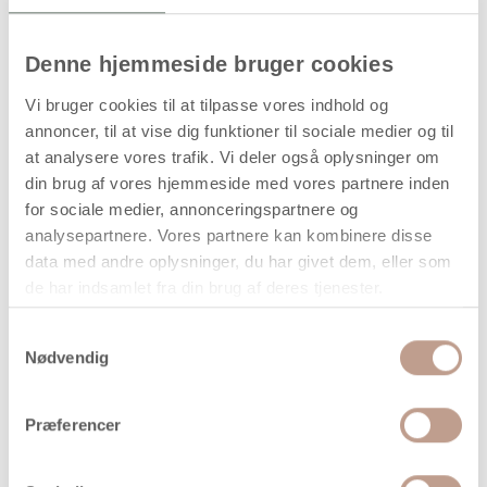
Denne hjemmeside bruger cookies
Vatkugler, diam. 30 mm, gul, 50 stk.
Vi bruger cookies til at tilpasse vores indhold og
Vatkugler i fast kvalitet fremstillet i gul vat og forsynet
annoncer, til at vise dig funktioner til sociale medier og til
med halvboret hul, som gør dem velegnede til montering
at analysere vores trafik. Vi deler også oplysninger om
på pinde, tråd eller snor. Kuglerne kan anvendes til
din brug af vores hjemmeside med vores partnere inden
hobbyprojekter, dekorationer, figurer og sæsonudsmykning,
for sociale medier, annonceringspartnere og
hvor der ønskes et let og formstabilt materiale.
analysepartnere. Vores partnere kan kombinere disse
Produktet leveres i pakke med 50 stk. og er egnet til
data med andre oplysninger, du har givet dem, eller som
kreative opgaver i både undervisning, hobbyarbejde og
de har indsamlet fra din brug af deres tjenester.
dekorationsprojekter.
Samtykkevalg
Nødvendig
Tekniske specifikationer
Diameter: 30 mm
Præferencer
Materiale: Vat
Farve: Gul