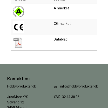
A mærket
CE mærket
Datablad
Kontakt os
Hobbyprodukter.dk
info@hobbyprodukter.dk
JustMore K/S
CVR: 32 44 30 36
Solvang 12
3450 Allerød