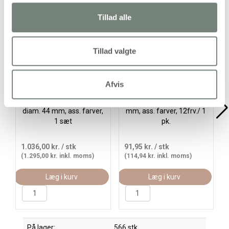
Alternativer
Tillad alle
Køb mere og spar
Køb
Gratis levering
Tillad valgte
Afvis
Vandfarve, H: 16 mm,
Akvarelsæt, str. 12x30
diam. 44 mm, ass. farver,
mm, ass. farver, 12frv./ 1
1 sæt
pk.
1.036,00 kr.
/ stk
91,95 kr.
/ stk
(1.295,00 kr. inkl. moms)
(114,94 kr. inkl. moms)
Læg i kurv
Læg i kurv
På lager:
566 stk