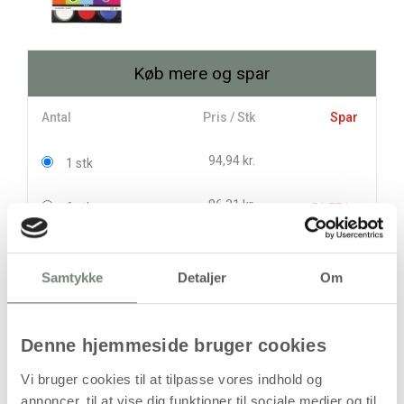
Køb mere og spar
Antal
Pris / Stk
Spar
94,94 kr.
1 stk
86,31 kr.
6 stk
51,75 kr.
stk
Samtykke
Detaljer
Om
94,94
kr.
(
75,95
kr.ekskl. moms)
Leveringsomkostninger
Denne hjemmeside bruger cookies
Vi bruger cookies til at tilpasse vores indhold og
Læg i kurven
annoncer, til at vise dig funktioner til sociale medier og til