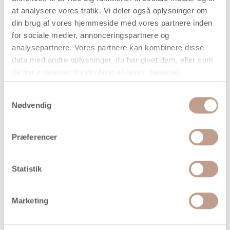
Din bestilling er først bindende,
at analysere vores trafik. Vi deler også oplysninger om
når vi har bekræftet din ordre.
din brug af vores hjemmeside med vores partnere inden
for sociale medier, annonceringspartnere og
analysepartnere. Vores partnere kan kombinere disse
data med andre oplysninger, du har givet dem, eller som
de har indsamlet fra din brug af deres tjenester.
På lager
Samtykkevalg
Levering: 1-3 hverdage
Nødvendig
Handelsbetingelser
Præferencer
Transparente tempera vandfarver i blokform og med fint
Statistik
pigmentindhold
Marketing