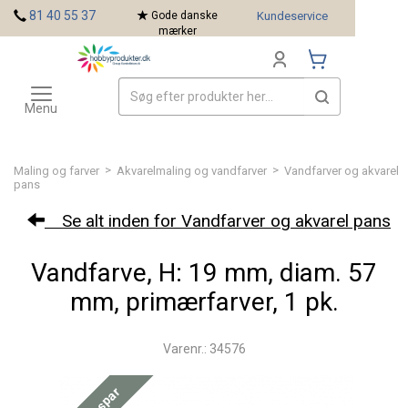
<
81 40 55 37
Gode danske
Kundeservice
mærker
Toggle
Mærker
navigation
Menu
>
>
Maling og farver
Akvarelmaling og vandfarver
Vandfarver og akvarel
pans
Se alt inden for Vandfarver og akvarel pans
Vandfarve, H: 19 mm, diam. 57
mm, primærfarver, 1 pk.
Varenr.: 34576