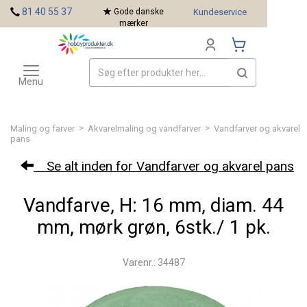
<
81 40 55 37
Gode danske
Kundeservice
mærker
Toggle
Mærker
navigation
Menu
>
>
Maling og farver
Akvarelmaling og vandfarver
Vandfarver og akvarel
pans
Se alt inden for Vandfarver og akvarel pans
Vandfarve, H: 16 mm, diam. 44
mm, mørk grøn, 6stk./ 1 pk.
Varenr.: 34487