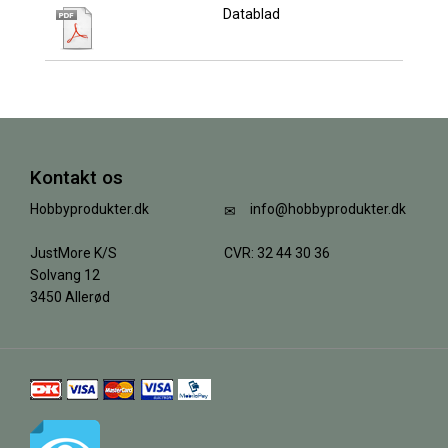
Datablad
Kontakt os
Hobbyprodukter.dk
info@hobbyprodukter.dk
JustMore K/S
CVR: 32 44 30 36
Solvang 12
3450 Allerød