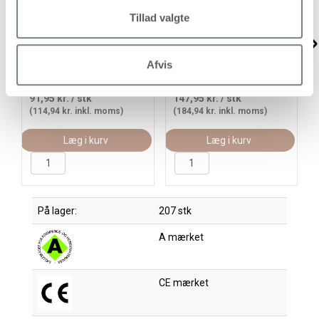
Tillad valgte
Akvarelsæt, str. 12x30
Akvarelsæt, str. 12x30
mm, ass. farver, 12frv./ 1
mm, ass. farver, 24frv./ 1
pk.
pk.
Afvis
91,95 kr.
/ stk
147,95 kr.
/ stk
(114,94 kr. inkl. moms)
(184,94 kr. inkl. moms)
Læg i kurv
Læg i kurv
På lager:
207 stk
A mærket
CE mærket