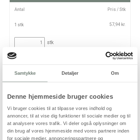
Antal
Pris / Stk
57,94 kr.
1 stk
stk
57,94
kr.
(
46,35
kr.ekskl. moms)
Leveringsomkostninger
Samtykke
Detaljer
Om
Læg i kurven
Denne hjemmeside bruger cookies
Din bestilling er først bindende,
når vi har bekræftet din ordre.
Vi bruger cookies til at tilpasse vores indhold og
annoncer, til at vise dig funktioner til sociale medier og til
at analysere vores trafik. Vi deler også oplysninger om
din brug af vores hjemmeside med vores partnere inden
for sociale medier, annonceringspartnere og