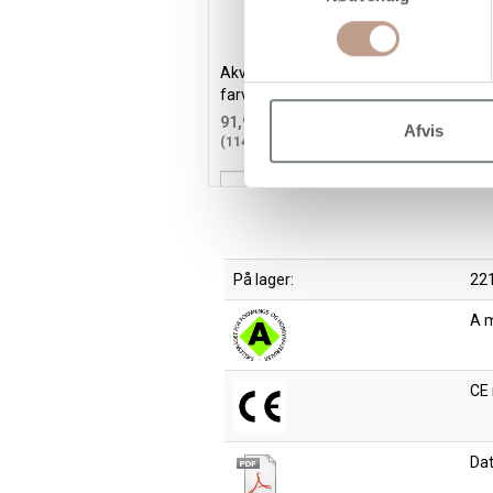
Akvarelsæt, str. 12x30 mm, ass.
A
farver, 12frv./ 1 pk.
f
91,95 kr.
/ stk
Afvis
(114,94 kr. inkl. moms)
(
Læg i kurv
På lager:
221
A 
CE
Da