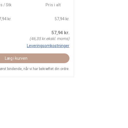
s / Stk
Pris i alt
,94 kr.
57,94 kr.
57,94
kr.
(
46,35
kr.ekskl. moms)
Leveringsomkostninger
Læg i kurven
 først bindende, når vi har bekræftet din ordre.