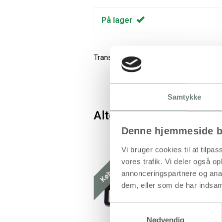
På lager
Transparente tempera vandfarver i blo
Samtykke
Alternativer
Denne hjemmeside b
Køb mere og spar
K
Vi bruger cookies til at tilpas
vores trafik. Vi deler også 
annonceringspartnere og anal
dem, eller som de har indsaml
Samtykkevalg
Nødvendig