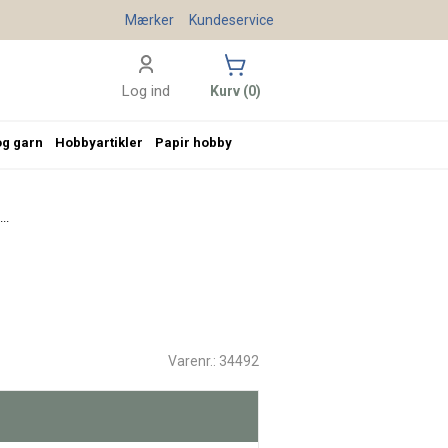
Mærker
Kundeservice
Log ind
Kurv (0)
og garn
Hobbyartikler
Papir hobby
..
Varenr.: 34492