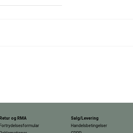
Retur og RMA
Salg/Levering
Fortrydelsesformular
Handelsbetingelser