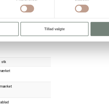
kvarelsæt, str. 12x30 mm, ass.
Akvarelsæt, metallicfarver, 12
arver, 24frv./ 1 pk.
frv./ 1 pk.
147,95 kr.
/ stk
87,95 kr.
/ stk
Tillad valgte
184,94 kr. inkl. moms)
(109,94 kr. inkl. moms)
Læg i kurv
Læg i kurv
 stk
mærket
 mærket
tablad