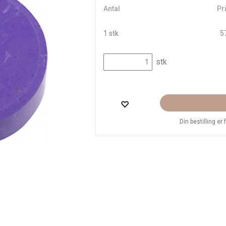
Antal
Pri
1 stk
57
stk
Din bestilling er