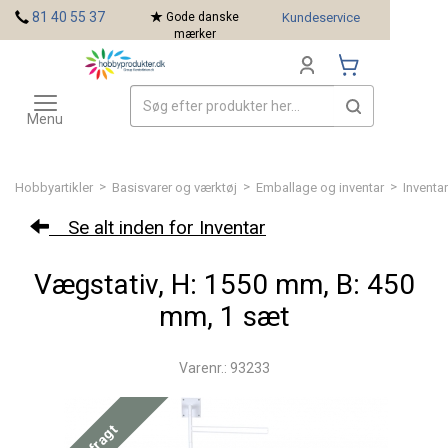
<
81 40 55 37
Gode danske
Kundeservice
mærker
Toggle
Mærker
navigation
Menu
>
>
>
Hobbyartikler
Basisvarer og værktøj
Emballage og inventar
Inventar
Se alt inden for Inventar
Vægstativ, H: 1550 mm, B: 450
mm, 1 sæt
Varenr.: 93233