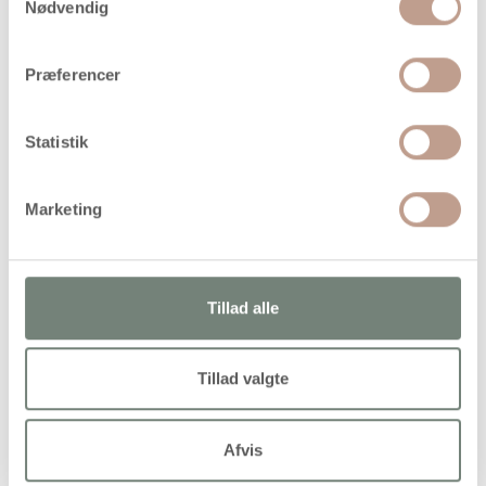
Nødvendig
Levering: Ikke på lager
Handelsbetingelser
Præferencer
Statistik
Hvidmalet vægstativ med 12 stk. svingbare arme. Leveres
usamlet
Marketing
Alternativer
Tillad alle
Tillad valgte
Afvis