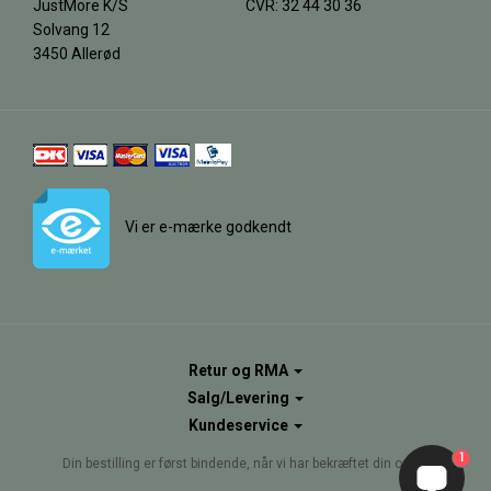
JustMore K/S
CVR: 32 44 30 36
Solvang 12
3450 Allerød
Vi er e-mærke godkendt
Retur og RMA
Salg/Levering
Kundeservice
1
Din bestilling er først bindende, når vi har bekræftet din ordre.