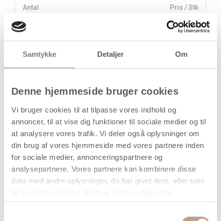
Antal
Pris / Stk
1.995,00 kr.
1 stk
Samtykke
Detaljer
Om
stk
1.995,00
kr.
Denne hjemmeside bruger cookies
(
1.596,00
kr.ekskl. moms)
Leveringsomkostninger
Vi bruger cookies til at tilpasse vores indhold og
annoncer, til at vise dig funktioner til sociale medier og til
Kan først bestilles, når det igen er på lager
at analysere vores trafik. Vi deler også oplysninger om
din brug af vores hjemmeside med vores partnere inden
for sociale medier, annonceringspartnere og
analysepartnere. Vores partnere kan kombinere disse
data med andre oplysninger, du har givet dem, eller som
de har indsamlet fra din brug af deres tjenester.
Samtykkevalg
Bestillingsvare