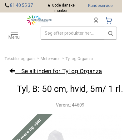
<
81 40 55 37
Gode danske
Kundeservice
mærker
Toggle
Mærker
navigation
Menu
>
>
Tekstiler og garn
Metervarer
Tyl og Organza
Se alt inden for Tyl og Organza
Tyl, B: 50 cm, hvid, 5m/ 1 rl.
Varenr.: 44609
Køb mere og spar