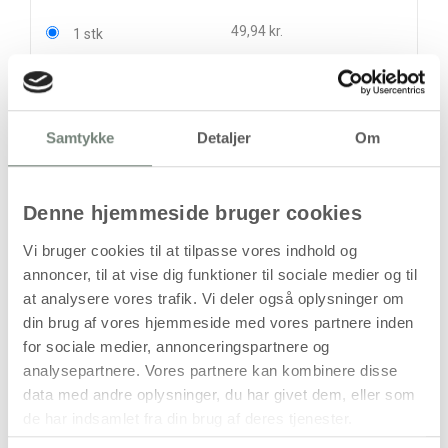
49,94 kr.
1 stk
35,69 kr.
10 stk
142,50 kr.
stk
Samtykke
Detaljer
Om
49,94
kr.
(
39,95
kr.ekskl. moms)
Denne hjemmeside bruger cookies
Leveringsomkostninger
Vi bruger cookies til at tilpasse vores indhold og
annoncer, til at vise dig funktioner til sociale medier og til
Læg i kurven
at analysere vores trafik. Vi deler også oplysninger om
Din bestilling er først bindende,
din brug af vores hjemmeside med vores partnere inden
når vi har bekræftet din ordre.
for sociale medier, annonceringspartnere og
analysepartnere. Vores partnere kan kombinere disse
data med andre oplysninger, du har givet dem, eller som
de har indsamlet fra din brug af deres tjenester.