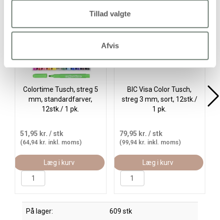
Køb mere og spar
Køb
Tillad valgte
Afvis
Colortime Tusch, streg 5
BIC Visa Color Tusch,
mm, standardfarver,
streg 3 mm, sort, 12stk./
12stk./ 1 pk.
1 pk.
51,95 kr.
/ stk
79,95 kr.
/ stk
(64,94 kr. inkl. moms)
(99,94 kr. inkl. moms)
Læg i kurv
Læg i kurv
På lager:
609 stk