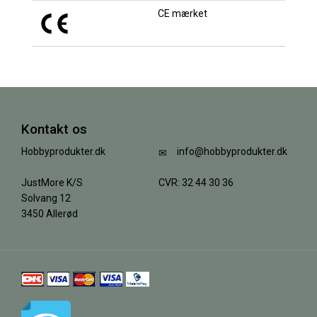
CE mærket
Kontakt os
Hobbyprodukter.dk
info@hobbyprodukter.dk
JustMore K/S
CVR: 32 44 30 36
Solvang 12
3450 Allerød