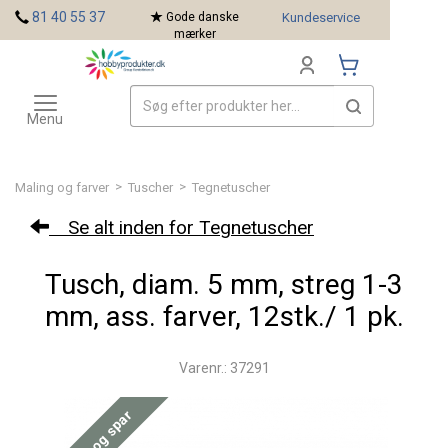
<
81 40 55 37
Gode danske
Kundeservice
mærker
Toggle
Mærker
navigation
Menu
>
>
Maling og farver
Tuscher
Tegnetuscher
Se alt inden for Tegnetuscher
Tusch, diam. 5 mm, streg 1-3
mm, ass. farver, 12stk./ 1 pk.
Varenr.: 37291