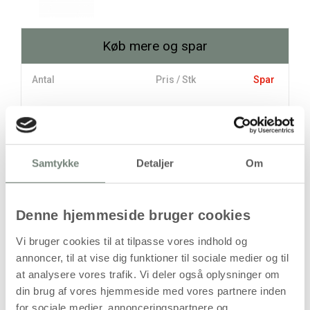
Køb mere og spar
Antal
Pris / Stk
Spar
97,94 kr.
1 stk
78,38 kr.
6 stk
117,38 kr.
Samtykke
Detaljer
Om
stk
Denne hjemmeside bruger cookies
97,94
kr.
(
78,35
kr.ekskl. moms)
Vi bruger cookies til at tilpasse vores indhold og
Leveringsomkostninger
annoncer, til at vise dig funktioner til sociale medier og til
at analysere vores trafik. Vi deler også oplysninger om
Læg i kurven
din brug af vores hjemmeside med vores partnere inden
Din bestilling er først bindende,
for sociale medier, annonceringspartnere og