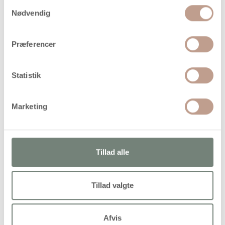
På lager
Samtykkevalg
Nødvendig
Levering: 1-3 hverdage
Handelsbetingelser
Præferencer
Perle af ubehandlet træ med gennemboret hul
Statistik
Marketing
Alternativer
Tillad alle
Tillad valgte
Afvis