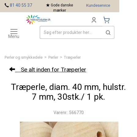
<
81 40 55 37
Gode danske
Kundeservice
mærker
Toggle
Mærker
navigation
Menu
>
>
Perler og smykkedele
Perler
Træperler
Se alt inden for Træperler
Træperle, diam. 40 mm, hulstr.
7 mm, 30stk./ 1 pk.
Varenr.: 566770