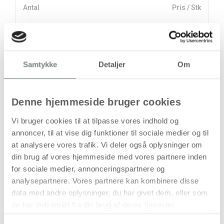
Antal
Pris / Stk
249,00 kr.
1 stk
stk
Samtykke
Detaljer
Om
249,00
kr.
(
199,20
kr.ekskl. moms)
Denne hjemmeside bruger cookies
Leveringsomkostninger
Vi bruger cookies til at tilpasse vores indhold og
Læg i kurven
annoncer, til at vise dig funktioner til sociale medier og til
at analysere vores trafik. Vi deler også oplysninger om
Din bestilling er først bindende,
din brug af vores hjemmeside med vores partnere inden
når vi har bekræftet din ordre.
for sociale medier, annonceringspartnere og
analysepartnere. Vores partnere kan kombinere disse
data med andre oplysninger, du har givet dem, eller som
de har indsamlet fra din brug af deres tjenester.