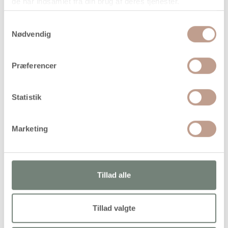
de har indsamlet fra din brug af deres tjenester.
Samtykkevalg
Nødvendig
På lager
Levering: 1-3 hverdage
Præferencer
Handelsbetingelser
Statistik
Gammeldags kasser med åbne sider. Sæt med 3 str
Marketing
Tillad alle
Alternativer
Køb mere og spar
Køb mere og spar
Tillad valgte