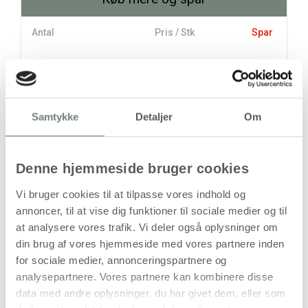
Antal
Pris / Stk
Spar
109,94 kr.
1 stk
88,00 kr.
6 stk
131,63 kr.
Samtykke
Detaljer
Om
stk
Denne hjemmeside bruger cookies
109,94
kr.
(
87,95
kr.ekskl. moms)
Vi bruger cookies til at tilpasse vores indhold og
Leveringsomkostninger
annoncer, til at vise dig funktioner til sociale medier og til
at analysere vores trafik. Vi deler også oplysninger om
Læg i kurven
din brug af vores hjemmeside med vores partnere inden
Din bestilling er først bindende,
for sociale medier, annonceringspartnere og
når vi har bekræftet din ordre.
analysepartnere. Vores partnere kan kombinere disse
data med andre oplysninger, du har givet dem, eller som