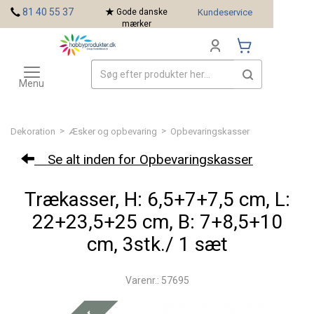
<
81 40 55 37
Gode danske
Kundeservice
mærker
Toggle
Mærker
navigation
Menu
>
>
Dekoration
Æsker og opbevaring
Opbevaringskasser
Se alt inden for Opbevaringskasser
Trækasser, H: 6,5+7+7,5 cm, L:
22+23,5+25 cm, B: 7+8,5+10
cm, 3stk./ 1 sæt
Varenr.: 57695