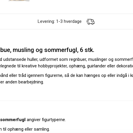
Levering: 1-3 hverdage
nbue, musling og sommerfugl, 6 stk.
d udstansede huller, udformet som regnbuer, muslinger og sommerfu
velegnede til kreative hobbyprojekter, ophæng, guirlander eller dekorati
bånd eller tråd igennem figurerne, så de kan hænges op eller indgå i kr
ller anden bearbejdning.
 sommerfugl
angiver figurtyperne.
 til ophæng eller samling.