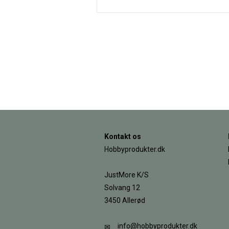
Kontakt os
Hobbyprodukter.dk
JustMore K/S
Solvang 12
3450 Allerød
info@hobbyprodukter.dk