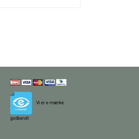
Vi er e-mærke
godkendt