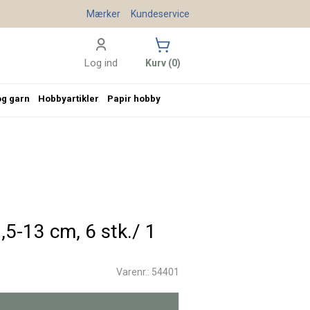
Mærker
Kundeservice
Log ind
Kurv (0)
og garn
Hobbyartikler
Papir hobby
,5-13 cm, 6 stk./ 1
Varenr.: 54401