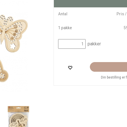
Antal
Pris 
1 pakke
59
pakker
Din bestilling er