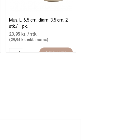
Mus, L: 6,5 cm, diam. 3,5 cm, 2
Hare , H: 13 cm, diam. 6 cm, 
stk./ 1 pk.
stk.
23,95 kr.
/ stk
38,35 kr.
/ stk
(29,94 kr. inkl. moms)
(47,94 kr. inkl. moms)
Læg i kurv
Læg i kur