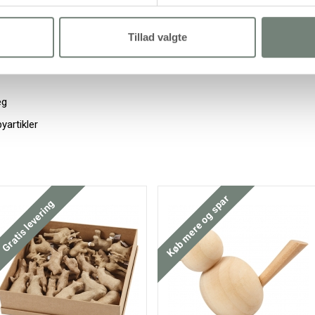
Tillad valgte
eg
artikler
Køb mere og spar
Gratis levering