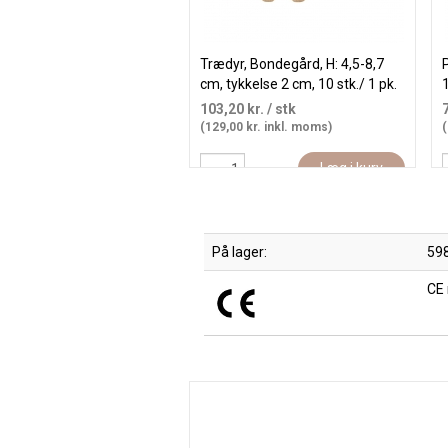
Trædyr, Bondegård, H: 4,5-8,7
P
cm, tykkelse 2 cm, 10 stk./ 1 pk.
1
103,20 kr.
/ stk
(129,00 kr. inkl. moms)
(
Læg i kurv
På lager:
59
CE