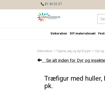
<
81 40 55 37
Dekoration
DIY materialesæt
Fest
>
>
Dekoration
Figurer, æg og dyr til pynt
Dyr og 
Se alt inden for Dyr og insekte
Træfigur med huller, 
pk.