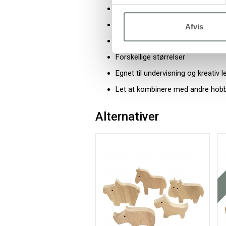
Velegnet til hobbyprojekter
Kan dekoreres og males
Afvis
Flere motiver i samme pakke
Forskellige størrelser
Egnet til undervisning og kreativ l
Let at kombinere med andre hobby
Alternativer