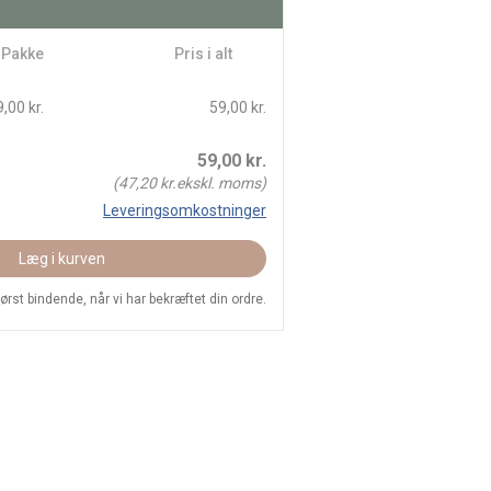
/ Pakke
Pris i alt
,00 kr.
59,00 kr.
59,00
kr.
(
47,20
kr.ekskl. moms)
Leveringsomkostninger
Læg i kurven
 først bindende, når vi har bekræftet din ordre.