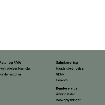
Retur og RMA
Salg/Levering
Fortrydelsesformular
Handelsbetingelser
Reklamationer
GDPR
Cookies
Kundeservice
Åbningstider
Bankoplysninger