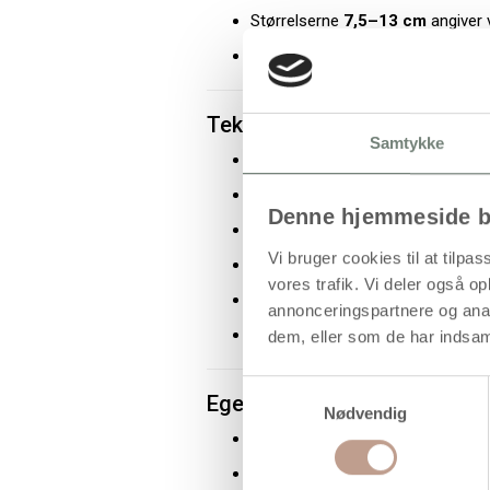
Størrelserne
7,5–13 cm
angiver v
6 stk./pk.
beskriver forpakningen
Tekniske specifikationer
Samtykke
Motiver: Regnbue, musling, somm
Materiale: Træ
Denne hjemmeside b
Størrelse: 7,5–13 cm
Vi bruger cookies til at tilpas
Funktion: Med huller
vores trafik. Vi deler også 
Anvendelse: Hobby og ophæng
annonceringspartnere og anal
Indhold: 6 stk. pr. pakke
dem, eller som de har indsaml
Samtykkevalg
Egenskaber og fordele
Nødvendig
Fremstillet i træ
Med ophængshuller