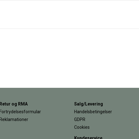
Retur og RMA
Salg/Levering
Fortrydelsesformular
Handelsbetingelser
Reklamationer
GDPR
Cookies
Kundeservice