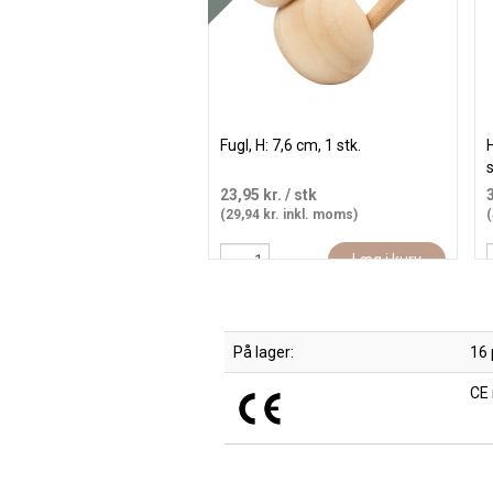
Fugl, H: 7,6 cm, 1 stk.
H
s
23,95 kr.
/ stk
(29,94 kr. inkl. moms)
(
Læg i kurv
På lager:
16
CE