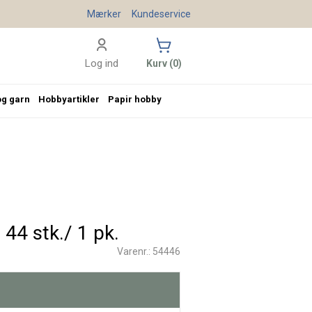
Mærker
Kundeservice
Log ind
Kurv (0)
og garn
Hobbyartikler
Papir hobby
 44 stk./ 1 pk.
Varenr.: 54446