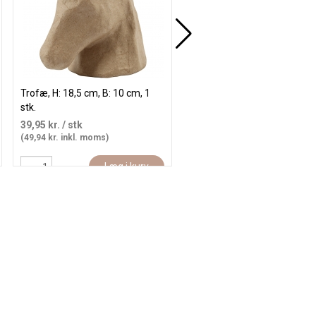
Trofæ, H: 18,5 cm, B: 10 cm, 1
Hare, H: 6,7 cm, diam. 3,6 cm
stk.
hvid, 3 stk./ 1 pk.
39,95 kr.
/ stk
39,95 kr.
/ stk
(49,94 kr. inkl. moms)
(49,94 kr. inkl. moms)
Læg i kurv
Læg i kur