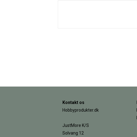
Kontakt os
Hobbyprodukter.dk
JustMore K/S
Solvang 12