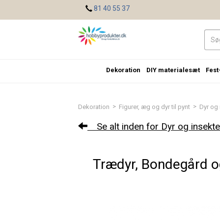
<
81 40 55 37
Dekoration
DIY materialesæt
Fest
>
>
Dekoration
Figurer, æg og dyr til pynt
Dyr og 
Se alt inden for Dyr og insekte
Trædyr, Bondegård og 