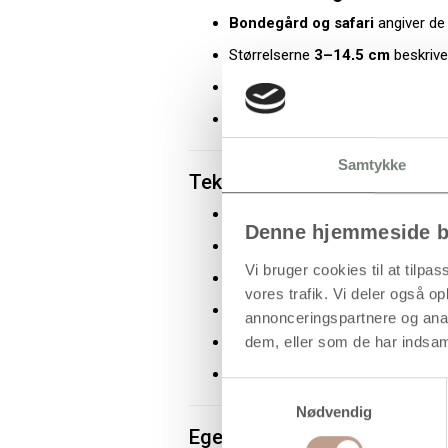
Bondegård og safari
angiver de
Størrelserne
3–14,5 cm
beskriver
2 cm tykkelse
angiver figurernes
44 stk./pk.
beskriver forpakninge
Samtykke
Tekniske specifikationer
Tema: Bondegård og safari
Denne hjemmeside b
Materiale: Træ
Vi bruger cookies til at tilpas
Højde: 3–14,5 cm
vores trafik. Vi deler også 
Tykkelse: 2 cm
annonceringspartnere og anal
Anvendelse: Dekoration og hobby
dem, eller som de har indsaml
Indhold: 44 stk. pr. pakke
Samtykkevalg
Nødvendig
Egenskaber og fordele