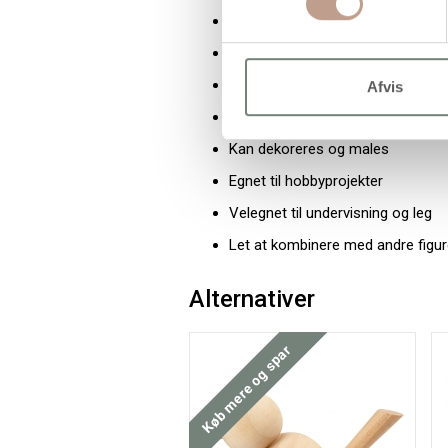
Fremstillet i træ
Både bondegårds- og safaridyr
Stort antal figurer i sættet
Afvis
Varierende størrelser
Kan dekoreres og males
Egnet til hobbyprojekter
Velegnet til undervisning og leg
Let at kombinere med andre figur
Alternativer
Køb mere og spar