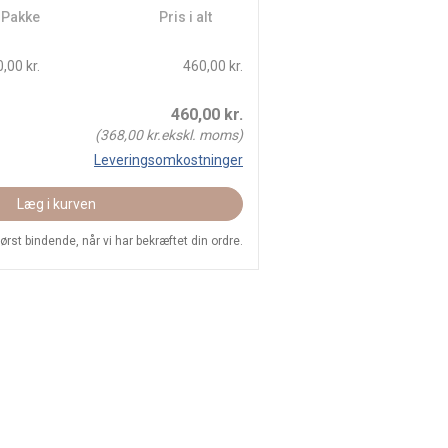
/ Pakke
Pris i alt
,00 kr.
460,00 kr.
460,00
kr.
(
368,00
kr.ekskl. moms)
Leveringsomkostninger
Læg i kurven
 først bindende, når vi har bekræftet din ordre.