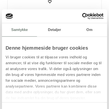
På lager
Samtykke
Detaljer
Om
Levering: 1-3 hverdage
Handelsbetingelser
Denne hjemmeside bruger cookies
Vi bruger cookies til at tilpasse vores indhold og
annoncer, til at vise dig funktioner til sociale medier og til
To-delt kugle, diam. 8 cm, 4 stk.
at analysere vores trafik. Vi deler også oplysninger om
To-delte kugler fremstillet af pap og beklædt med brunt
din brug af vores hjemmeside med vores partnere inden
genbrugspapir udvendigt samt hvidt papir indvendigt.
for sociale medier, annonceringspartnere og
Kuglerne kan åbnes og lukkes og egner sig til dekoration
analysepartnere. Vores partnere kan kombinere disse
med hobbymaling, decoupage, pulp og andre kreative
data med andre oplysninger, du har givet dem, eller som
teknikker. Den hule konstruktion gør dem anvendelige til
de har indsamlet fra din brug af deres tjenester.
opbevaring af små genstande, gaveindpakning eller
overraskelser i kreative projekter.
Samtykkevalg