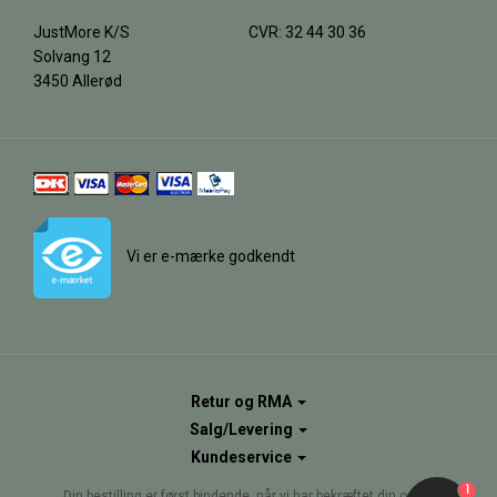
JustMore K/S
CVR: 32 44 30 36
Solvang 12
3450 Allerød
Vi er e-mærke godkendt
Retur og RMA
Salg/Levering
Kundeservice
1
Din bestilling er først bindende, når vi har bekræftet din ordre.