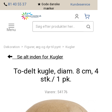
<
81 40 55 37
Gode danske
Kundeservice
mærker
Toggle
Mærker
navigation
Menu
>
>
Dekoration
Figurer, æg og dyr til pynt
Kugler
Se alt inden for Kugler
To-delt kugle, diam. 8 cm, 4
stk./ 1 pk.
Varenr.: 54176