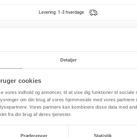
Levering: 1-3 hverdage
rkelig god og drøj kvalitet til både lyse, mørke og farvede tekstiler a
ader
Detaljer
ruger cookies
øb mere og spar
Køb mere og spar
se vores indhold og annoncer, til at vise dig funktioner til sociale
oplysninger om din brug af vores hjemmeside med vores partnere i
ysepartnere. Vores partnere kan kombinere disse data med andr
et fra din brug af deres tjenester.
Præferencer
Statistik