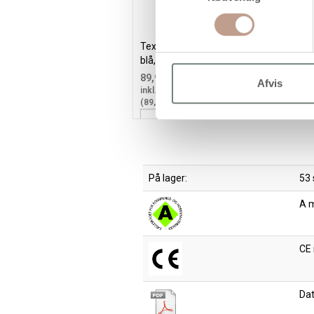
Textile Solid, dækkende, brilliant
T
blå, 250ml/ 1 fl.
2
89,94
71,95 kr.
/ stk
Afvis
inkl. moms
i
(89,94 kr. inkl. moms)
(
Læg i kurv
På lager:
53 
A 
CE
Da