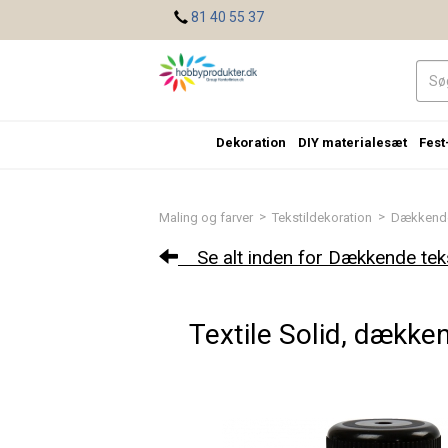
<
81 40 55 37
Dekoration
DIY materialesæt
Fest
>
>
Maling og farver
Tekstildekoration
Dækkende
Se alt inden for Dækkende teks
Textile Solid, dækken