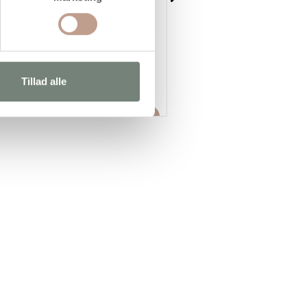
Textile Color, perlemor, sølv,
Textile Color, perlemor,
50ml/ 1 fl.
brilliantgrøn, 250ml/ 1 fl.
49,94
39,95 kr.
/ stk
94,94
75,95 kr.
/ stk
Tillad alle
inkl. moms
inkl. moms
(49,94 kr. inkl. moms)
(94,94 kr. inkl. moms)
Læg i kurv
Læg i kur