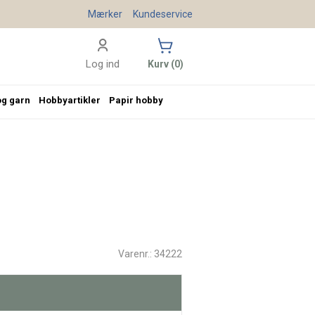
Mærker
Kundeservice
Log ind
Kurv (0)
og garn
Hobbyartikler
Papir hobby
Varenr.: 34222