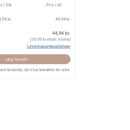
s / Stk
Pris i alt
,94 kr.
44,94 kr.
44,94
kr.
(
35,95
kr.ekskl. moms)
Leveringsomkostninger
Læg i kurven
 først bindende, når vi har bekræftet din ordre.