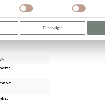
extile Solid, dækkende, pink,
Textile Solid, dækkende,
50ml/ 1 fl.
brilliantgrøn, 250ml/ 1 fl.
89,94
71,95 kr.
/ stk
89,94
71,95 kr.
/ stk
Tillad valgte
nkl. moms
inkl. moms
89,94 kr. inkl. moms)
(89,94 kr. inkl. moms)
Læg i kurv
Læg i kurv
stk
mærket
 mærket
tablad