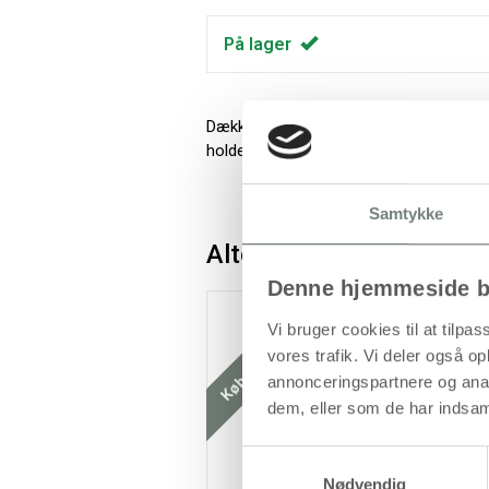
På lager
Dækkende, vandbaseret tekstilmaling i vi
holder farverne sig flot i vask ved 40 gr
Samtykke
Alternativer
Denne hjemmeside b
Køb mere og spar
K
Vi bruger cookies til at tilpas
vores trafik. Vi deler også 
annonceringspartnere og anal
dem, eller som de har indsaml
Samtykkevalg
Nødvendig