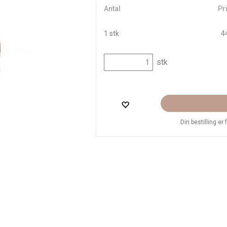
Antal
Pri
1 stk
44
stk
Din bestilling er