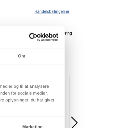
Handelsbetingelser
f bomuld, hør m.m. Efter strygefiksering
Om
Køb mere og spar
 medier og til at analysere
nden for sociale medier,
e oplysninger, du har givet
Marketing