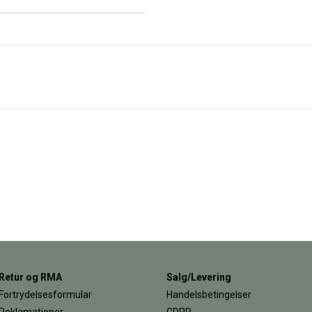
Retur og RMA
Salg/Levering
Fortrydelsesformular
Handelsbetingelser