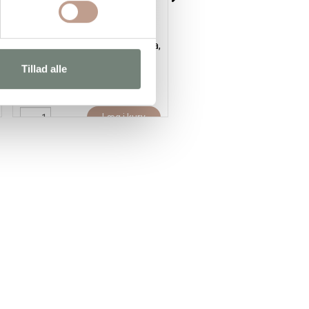
Textile Solid, dækkende, fuchsia,
Textile Color, perlemor,
50ml/ 1 fl.
brilliantgrøn, 250ml/ 1 fl.
Tillad alle
35,95 kr.
/ stk
75,95 kr.
/ stk
(44,94 kr. inkl. moms)
(94,94 kr. inkl. moms)
Læg i kurv
Læg i kur