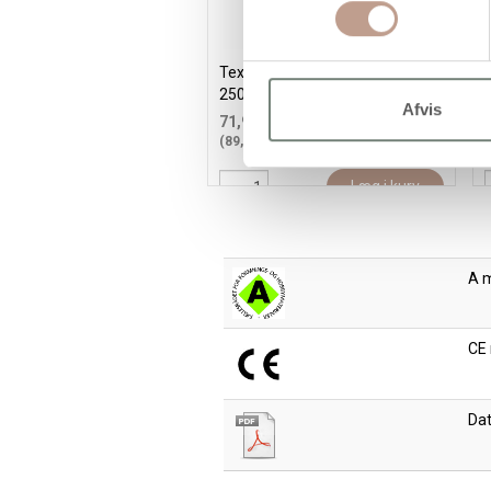
Textile Solid, dækkende, pink,
T
250ml/ 1 fl.
b
Afvis
71,95 kr.
/ stk
(89,94 kr. inkl. moms)
(
Læg i kurv
A 
CE
Da