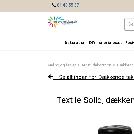
<
81 40 55 37
Dekoration
DIY materialesæt
Fest
>
>
Maling og farver
Tekstildekoration
Dækkende
Se alt inden for Dækkende teks
Textile Solid, dækkend