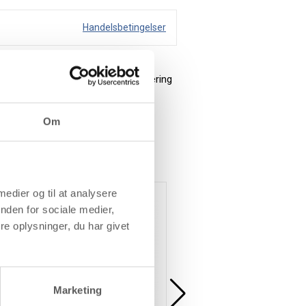
Handelsbetingelser
f bomuld, hør m.m. Efter strygefiksering
Om
 medier og til at analysere
Køb mere og spar
nden for sociale medier,
e oplysninger, du har givet
Marketing