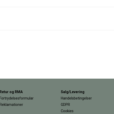
Retur og RMA
Salg/Levering
Fortrydelsesformular
Handelsbetingelser
Reklamationer
GDPR
Cookies