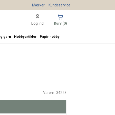
Mærker
Kundeservice
Log ind
Kurv (0)
og garn
Hobbyartikler
Papir hobby
Varenr.: 34223