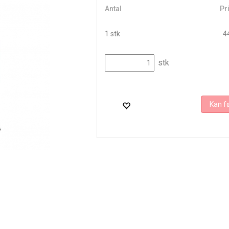
Antal
Pri
1 stk
44
stk
Kan fø