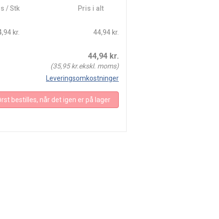
s / Stk
Pris i alt
,94 kr.
44,94 kr.
44,94
kr.
(
35,95
kr.ekskl. moms)
Leveringsomkostninger
rst bestilles, når det igen er på lager