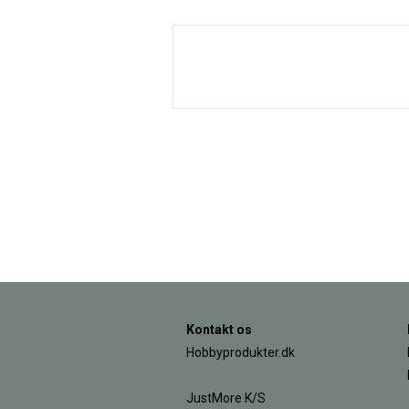
Kontakt os
Hobbyprodukter.dk
JustMore K/S