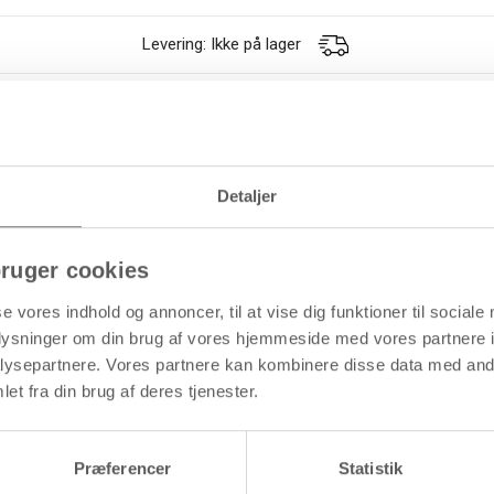
Levering: Ikke på lager
rkelig god og drøj kvalitet til både lyse, mørke og farvede tekstiler a
ader
Detaljer
ruger cookies
se vores indhold og annoncer, til at vise dig funktioner til sociale
øb mere og spar
oplysninger om din brug af vores hjemmeside med vores partnere i
ysepartnere. Vores partnere kan kombinere disse data med andr
et fra din brug af deres tjenester.
Præferencer
Statistik