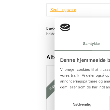
Bestillingsvare
Dækkende, vandbaseret tekstilmaling i vi
holder farverne sig flot i vask ved 40 gr
Samtykke
Alternativer
Denne hjemmeside b
Vi bruger cookies til at tilpas
Køb mere og spar
K
vores trafik. Vi deler også 
annonceringspartnere og anal
dem, eller som de har indsaml
Samtykkevalg
Nødvendig