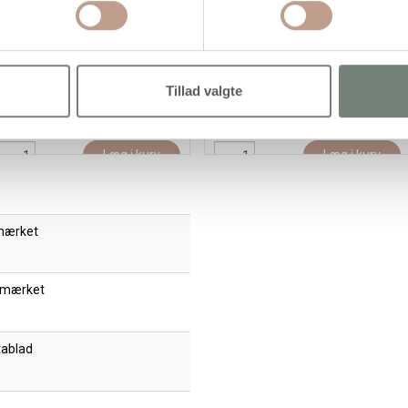
extile Solid, dækkende,
Textile Color, perlemor, sølv,
rilliantgrøn, 250ml/ 1 fl.
50ml/ 1 fl.
Tillad valgte
71,95 kr.
/ stk
39,95 kr.
/ stk
89,94 kr. inkl. moms)
(49,94 kr. inkl. moms)
Læg i kurv
Læg i kurv
mærket
 mærket
tablad