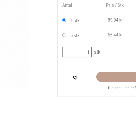
Antal
Pris / Stk
89,94 kr.
1 stk
65,44 kr.
6 stk
stk
Din bestilling er