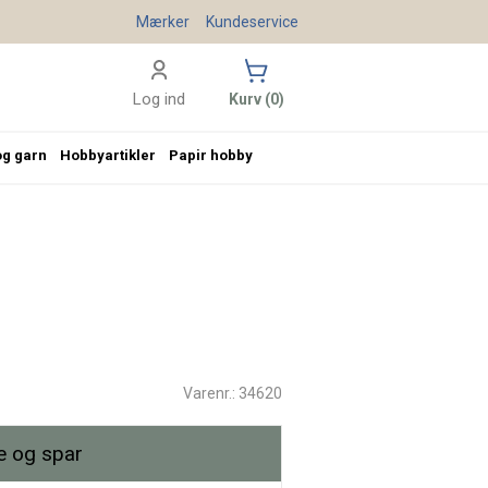
Mærker
Kundeservice
Log ind
Kurv (0)
og garn
Hobbyartikler
Papir hobby
Varenr.: 34620
 og spar