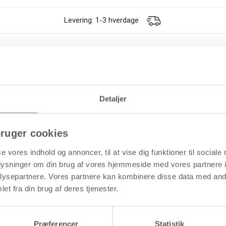
Levering: 1-3 hverdage
rkelig god og drøj kvalitet til både lyse, mørke og farvede tekstiler a
ader
Detaljer
ruger cookies
øb mere og spar
Køb mere og spar
se vores indhold og annoncer, til at vise dig funktioner til sociale
oplysninger om din brug af vores hjemmeside med vores partnere i
ysepartnere. Vores partnere kan kombinere disse data med andr
et fra din brug af deres tjenester.
Præferencer
Statistik