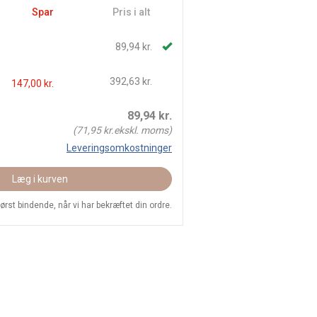
Spar
Pris i alt
89,94 kr.
392,63 kr.
147,00 kr.
89,94
kr.
(
71,95
kr.ekskl. moms)
Leveringsomkostninger
Læg i kurven
 først bindende, når vi har bekræftet din ordre.