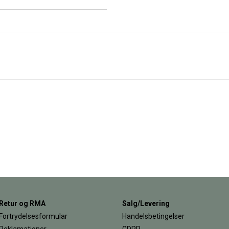
Retur og RMA
Salg/Levering
Fortrydelsesformular
Handelsbetingelser