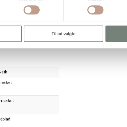
extile Solid, dækkende, pink,
Textile Solid, dækkende, fuchsia,
50ml/ 1 fl.
250ml/ 1 fl.
71,95 kr.
/ stk
71,95 kr.
/ stk
Tillad valgte
89,94 kr. inkl. moms)
(89,94 kr. inkl. moms)
Læg i kurv
Læg i kurv
 stk
mærket
 mærket
tablad