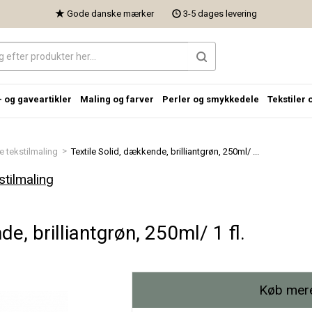
Gode danske mærker
3-5 dages levering
- og gaveartikler
Maling og farver
Perler og smykkedele
Tekstiler 
>
 tekstilmaling
Textile Solid, dækkende, brilliantgrøn, 250ml/ ...
tilmaling
e, brilliantgrøn, 250ml/ 1 fl.
Køb mere