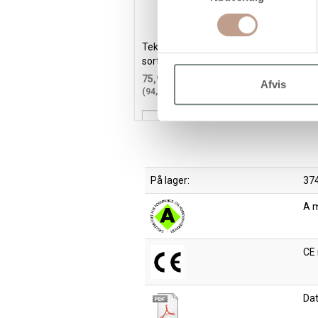
Tekstilmaling Solid, dækkende,
T
sort, 250 ml/ 1 fl.
2
75,95 kr.
/ stk
Afvis
(94,94 kr. inkl. moms)
(
Læg i kurv
På lager:
374
A 
CE
Da