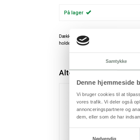
På lager
Dækkende, vandbaseret tekstilmaling i vi
holder farverne sig flot i vask ved 40 gr
Samtykke
Alternativer
Denne hjemmeside b
K
Vi bruger cookies til at tilpas
vores trafik. Vi deler også 
annonceringspartnere og anal
dem, eller som de har indsaml
Samtykkevalg
Nødvendig