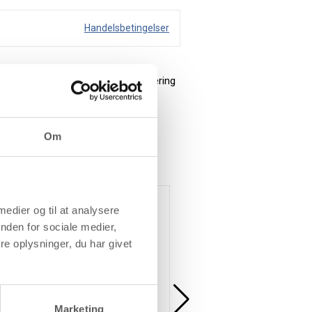
Handelsbetingelser
f bomuld, hør m.m. Efter strygefiksering
Om
Køb mere og spar
Køb mere og spar
 medier og til at analysere
nden for sociale medier,
e oplysninger, du har givet
Marketing