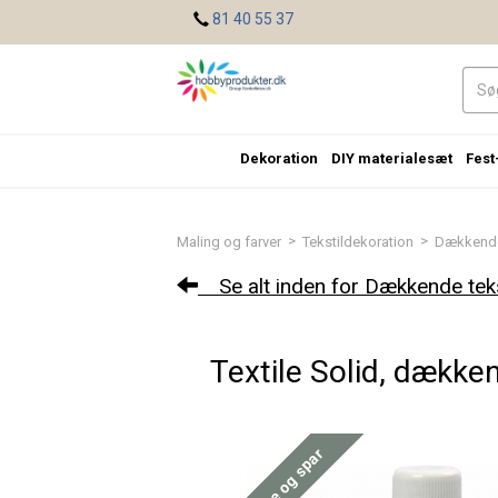
<
81 40 55 37
Dekoration
DIY materialesæt
Fest
>
>
Maling og farver
Tekstildekoration
Dækkende
Se alt inden for Dækkende teks
Textile Solid, dækkend
Køb mere og spar