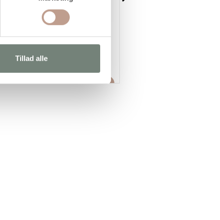
Textile Color, perlemor, grøn,
Textile Solid, dækkende, gul,
250ml/ 1 fl.
250ml/ 1 fl.
75,95 kr.
/ stk
71,95 kr.
/ stk
Tillad alle
(94,94 kr. inkl. moms)
(89,94 kr. inkl. moms)
Læg i kurv
Læg i kur