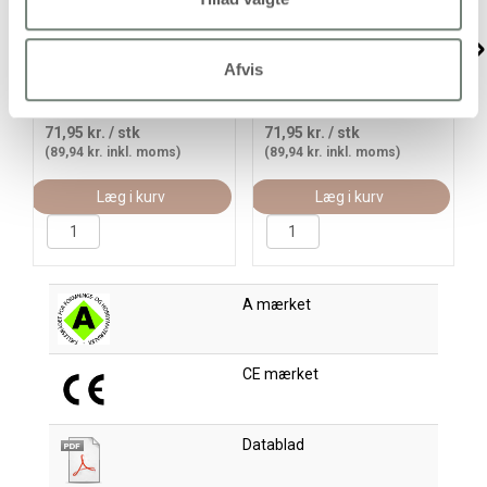
Textile Solid, dækkende,
Textile Solid, dækkende,
pink, 250ml/ 1 fl.
brilliantgrøn, 250ml/ 1 fl.
Afvis
71,95 kr.
/ stk
71,95 kr.
/ stk
(89,94 kr. inkl. moms)
(89,94 kr. inkl. moms)
Læg i kurv
Læg i kurv
A mærket
CE mærket
Datablad