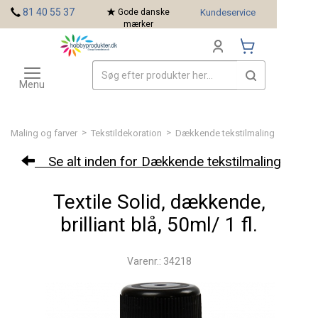
<
81 40 55 37
Gode danske
Kundeservice
mærker
Toggle
Mærker
navigation
Menu
>
>
Maling og farver
Tekstildekoration
Dækkende tekstilmaling
Se alt inden for Dækkende tekstilmaling
Textile Solid, dækkende,
brilliant blå, 50ml/ 1 fl.
Varenr.: 34218