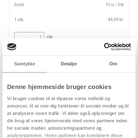
Antal
Pris / Stk
44,94 kr.
1 stk
stk
44,94
kr.
(
35,95
kr.ekskl. moms)
Samtykke
Detaljer
Om
Leveringsomkostninger
Kan først bestilles, når det igen er på lager
Denne hjemmeside bruger cookies
Vi bruger cookies til at tilpasse vores indhold og
annoncer, til at vise dig funktioner til sociale medier og til
at analysere vores trafik. Vi deler også oplysninger om
din brug af vores hjemmeside med vores partnere inden
for sociale medier, annonceringspartnere og
analysepartnere. Vores partnere kan kombinere disse
Bestillingsvare