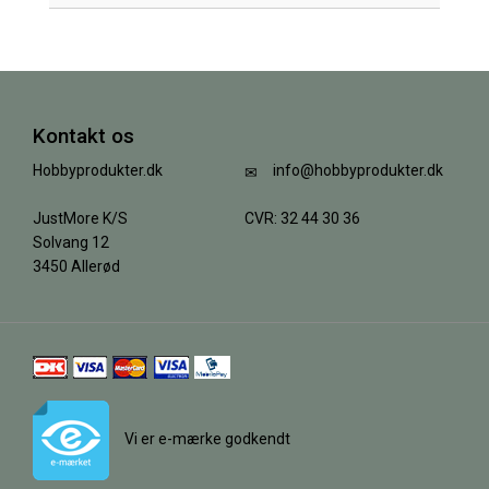
Kontakt os
Hobbyprodukter.dk
info@hobbyprodukter.dk
JustMore K/S
CVR: 32 44 30 36
Solvang 12
3450 Allerød
Vi er e-mærke godkendt