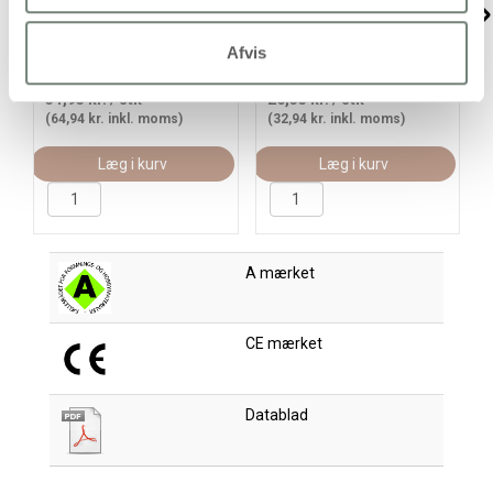
Tekstilmaling, grøn, 300
Tekstilmaling,
ml/ 1 fl.
halvdækkende, orange,
50 ml/ 1 fl.
Afvis
51,95 kr.
/ stk
26,35 kr.
/ stk
(64,94 kr. inkl. moms)
(32,94 kr. inkl. moms)
Læg i kurv
Læg i kurv
A mærket
CE mærket
Datablad