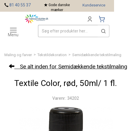
<
81 40 55 37
Gode danske
Kundeservice
mærker
Toggle
Mærker
navigation
Menu
>
>
Maling og farver
Tekstildekoration
Semidækkende tekstilmaling
Se alt inden for Semidækkende tekstilmaling
Textile Color, rød, 50ml/ 1 fl.
Varenr.: 34202