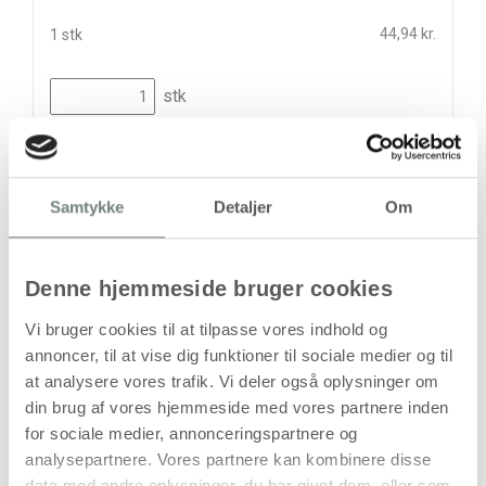
44,94 kr.
1 stk
stk
44,94
kr.
(
35,95
kr.ekskl. moms)
Leveringsomkostninger
Samtykke
Detaljer
Om
Kan først bestilles, når det igen er på lager
Denne hjemmeside bruger cookies
Vi bruger cookies til at tilpasse vores indhold og
annoncer, til at vise dig funktioner til sociale medier og til
at analysere vores trafik. Vi deler også oplysninger om
din brug af vores hjemmeside med vores partnere inden
for sociale medier, annonceringspartnere og
Bestillingsvare
analysepartnere. Vores partnere kan kombinere disse
Levering: Ikke på lager
data med andre oplysninger, du har givet dem, eller som