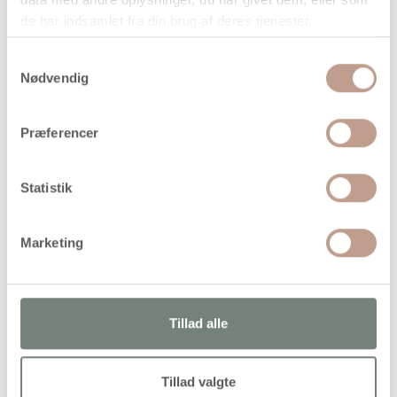
de har indsamlet fra din brug af deres tjenester.
Handelsbetingelser
Samtykkevalg
Nødvendig
Semidækkende, vandbaseret tekstilmaling i god og drøj
kvalitet til lyse tekstiler af bomuld, hør m.m. Efter
Præferencer
strygefiksering holder farverne sig flot i vask ved 40 grader
Statistik
Alternativer
Marketing
Tillad alle
Tillad valgte