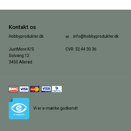
Kontakt os
Hobbyprodukter.dk
info@hobbyprodukter.dk
JustMore K/S
CVR: 32 44 30 36
Solvang 12
3450 Allerød
Vi er e-mærke godkendt