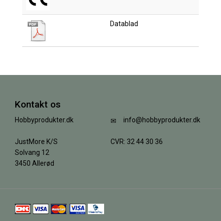
Datablad
Kontakt os
Hobbyprodukter.dk
info@hobbyprodukter.dk
JustMore K/S
CVR: 32 44 30 36
Solvang 12
3450 Allerød