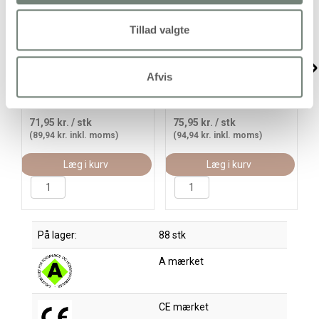
Tillad valgte
Textile Solid, dækkende,
Textile Color, perlemor,
brilliantgrøn, 250ml/ 1 fl.
gul, 250ml/ 1 fl.
Afvis
71,95 kr.
/ stk
75,95 kr.
/ stk
(89,94 kr. inkl. moms)
(94,94 kr. inkl. moms)
Læg i kurv
Læg i kurv
På lager:
88 stk
A mærket
CE mærket