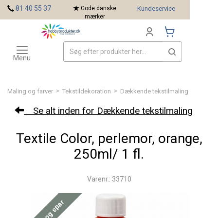
<
81 40 55 37
Gode danske
Kundeservice
mærker
Toggle
Mærker
navigation
Menu
>
>
Maling og farver
Tekstildekoration
Dækkende tekstilmaling
Se alt inden for Dækkende tekstilmaling
Textile Color, perlemor, orange,
250ml/ 1 fl.
Varenr.: 33710