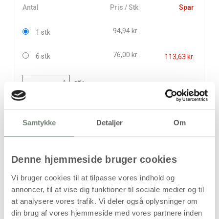
Antal
Pris / Stk
Spar
94,94 kr.
1 stk
76,00 kr.
6 stk
113,63 kr.
stk
94,94
kr.
(
75,95
kr.ekskl. moms)
Samtykke
Detaljer
Om
Leveringsomkostninger
Læg i kurven
Denne hjemmeside bruger cookies
Din bestilling er først bindende,
Vi bruger cookies til at tilpasse vores indhold og
når vi har bekræftet din ordre.
annoncer, til at vise dig funktioner til sociale medier og til
at analysere vores trafik. Vi deler også oplysninger om
din brug af vores hjemmeside med vores partnere inden