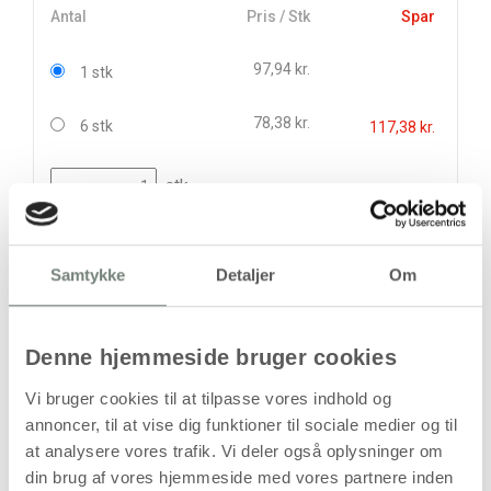
Antal
Pris / Stk
Spar
97,94 kr.
1 stk
78,38 kr.
6 stk
117,38 kr.
stk
97,94
kr.
(
78,35
kr.ekskl. moms)
Samtykke
Detaljer
Om
Leveringsomkostninger
Læg i kurven
Denne hjemmeside bruger cookies
Din bestilling er først bindende,
Vi bruger cookies til at tilpasse vores indhold og
når vi har bekræftet din ordre.
annoncer, til at vise dig funktioner til sociale medier og til
at analysere vores trafik. Vi deler også oplysninger om
din brug af vores hjemmeside med vores partnere inden