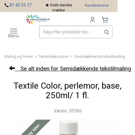
<
81 40 55 37
Gode danske
Kundeservice
mærker
Toggle
Mærker
navigation
Menu
>
>
Maling og farver
Tekstildekoration
Semidækkende tekstilmaling
Se alt inden for Semidækkende tekstilmaling
Textile Color, perlemor, base,
250ml/ 1 fl.
Varenr.: 33760