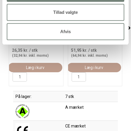
Tillad valgte
Tekstilmaling,
Tekstilmaling, rød, 300
halvdækkende, neon
ml/ 1 fl.
Afvis
grøn, 50 ml/ 1 fl.
26,35 kr.
/ stk
51,95 kr.
/ stk
(32,94 kr. inkl. moms)
(64,94 kr. inkl. moms)
Læg i kurv
Læg i kurv
På lager:
7 stk
A mærket
CE mærket