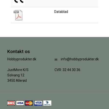
Datablad
Kontakt os
Hobbyprodukter.dk
info@hobbyprodukter.dk
JustMore K/S
CVR: 32 44 30 36
Solvang 12
3450 Allerød