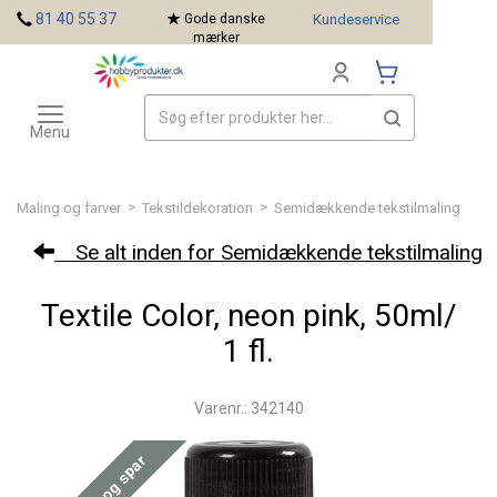
<
81 40 55 37
Gode danske
Kundeservice
mærker
Toggle
Mærker
navigation
Menu
>
>
Maling og farver
Tekstildekoration
Semidækkende tekstilmaling
Se alt inden for Semidækkende tekstilmaling
Textile Color, neon pink, 50ml/
1 fl.
Varenr.: 342140