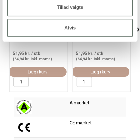
Tillad valgte
Tekstilmaling, rød, 300
Tekstilmaling, sort, 300
Afvis
ml/ 1 fl.
ml/ 1 fl.
51,95 kr.
/ stk
51,95 kr.
/ stk
(64,94 kr. inkl. moms)
(64,94 kr. inkl. moms)
Læg i kurv
Læg i kurv
A mærket
CE mærket