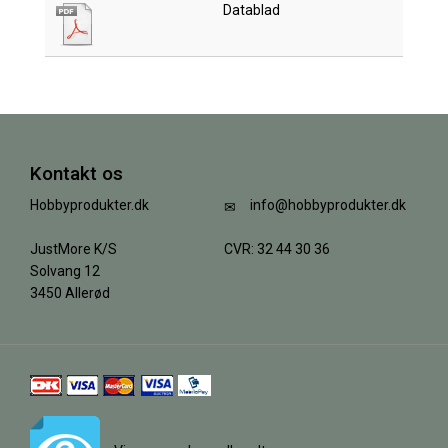
Datablad
Kontakt os
Hobbyprodukter.dk
info@hobbyprodukter.dk
JustMore K/S
CVR: 32 44 30 36
Solvang 12
3450 Allerød