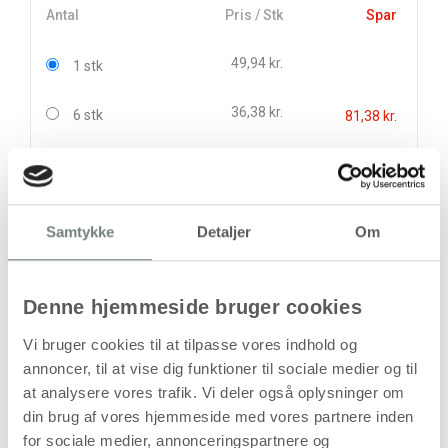
Antal
Pris / Stk
Spar
49,94 kr.
1 stk
36,38 kr.
6 stk
81,38 kr.
stk
49,94
kr.
Samtykke
Detaljer
Om
(
39,95
kr.ekskl. moms)
Leveringsomkostninger
Denne hjemmeside bruger cookies
Kan først bestilles, når det igen er på lager
Vi bruger cookies til at tilpasse vores indhold og
annoncer, til at vise dig funktioner til sociale medier og til
at analysere vores trafik. Vi deler også oplysninger om
din brug af vores hjemmeside med vores partnere inden
for sociale medier, annonceringspartnere og